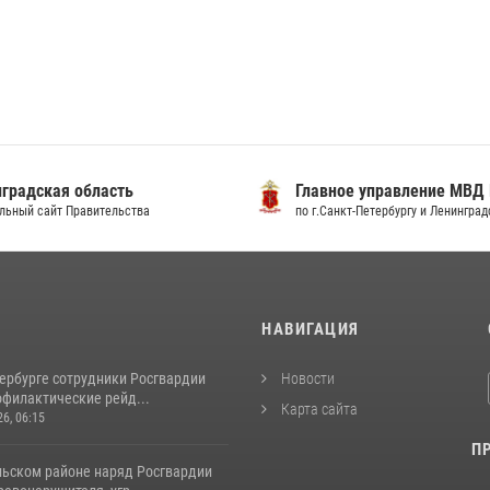
градская область
Главное управление МВД
льный сайт Правительства
по г.Санкт-Петербургу и Ленингра
И
НАВИГАЦИЯ
тербурге сотрудники Росгвардии
Новости
офилактические рейд...
Карта сайта
26, 06:15
П
льском районе наряд Росгвардии