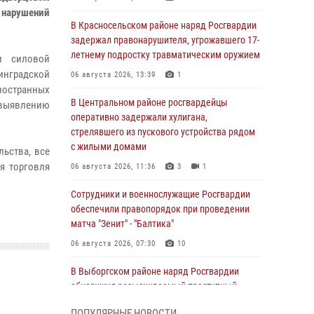
нарушений
В Красносельском районе наряд Росгвардии
задержал правонарушителя, угрожавшего 17-
летнему подростку травматическим оружием
и силовой
инградской
06 августа 2026, 13:39
1
ностранных
В Центральном районе росгвардейцы
 выявлению
оперативно задержали хулигана,
стрелявшего из пускового устройства рядом
с жилыми домами
ьства, все
я торговля
06 августа 2026, 11:36
3
1
Сотрудники и военнослужащие Росгвардии
обеспечили правопорядок при проведении
матча "Зенит" - "Балтика"
06 августа 2026, 07:30
10
В Выборгском районе наряд Росгвардии
обнаружил разыскиваемый преступный
автотранспорт
ПОПУЛЯРНЫЕ НОВОСТИ