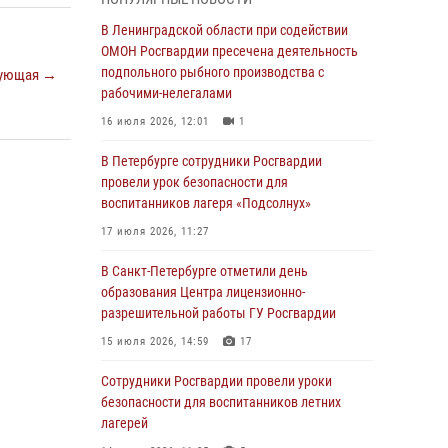
05 августа 2026, 12:25
2
В Ленинградской области при содействии
Петербургские росгвардейцы обнаружили
ОМОН Росгвардии пресечена деятельность
объявленный в розыск автомобиль, ранее
подпольного рыбного производства с
ующая →
использовавшийся при совершении кражи в
рабочими-нелегалами
Ленобласти
16 июля 2026, 12:01
1
04 августа 2026, 14:05
В Петербурге сотрудники Росгвардии
В Зеленогорске сотрудники Росгвардии, став
провели урок безопасности для
очевидцами серьезного ДТП, вызвали на
воспитанников лагеря «Подсолнух»
место происшествия спасателей, а также
17 июля 2026, 11:27
оказали доврачебную помощь
пострадавшим
В Санкт-Петербурге отметили день
образования Центра лицензионно-
03 августа 2026, 14:15
3
1
разрешительной работы ГУ Росгвардии
Росгвардейцы приняли участие в Большом
15 июля 2026, 14:59
17
семейном фестивале
Сотрудники Росгвардии провели уроки
03 августа 2026, 13:26
5
безопасности для воспитанников летних
В Ленинградской области сотрудники
лагерей
Росгвардии обнаружили пропавшего