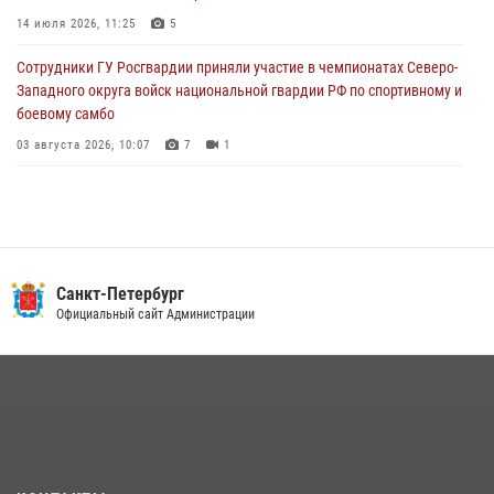
Ленобласти
14 июля 2026, 11:25
5
04 августа 2026, 14:05
Сотрудники ГУ Росгвардии приняли участие в чемпионатах Северо-
Западного округа войск национальной гвардии РФ по спортивному и
боевому самбо
03 августа 2026, 10:07
7
1
В Центральном районе наряд Росгвардии задержал рецидивиста,
ограбившего прохожего
17 июля 2026, 11:35
2
В Красногвардейском районе росгвардейцы задержали хулигана,
Санкт-Петербург
угрожавшего мужчине пневматическим пистолетом
Официальный сайт Администрации
16 июля 2026, 15:25
В Калининском районе сотрудники Росгвардии задержали
правонарушителя, избившего посетителя бара
15 июля 2026, 10:50
Представитель Росгвардии принял участие в работе круглого стола