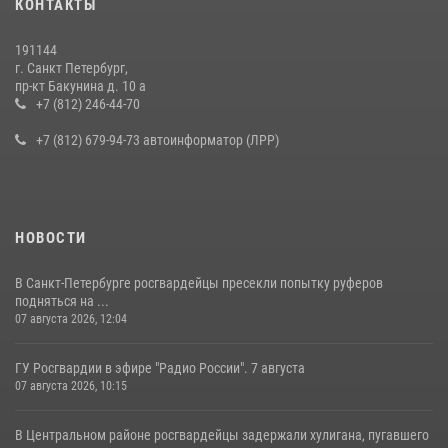
КОНТАКТЫ
на III Международном петербургском цифровом форуме
19 июля 2026, 09:24
2
191144
г. Санкт Петербург,
В Ленобласти сотрудники Росгвардии провели встречу с
пр-кт Бакунина д. 10 а
воспитанниками детского клуба «Умные каникулы»
+7 (812) 246-44-70
16 июля 2026, 10:58
2
+7 (812) 679-94-73 автоинформатор (ЛРР)
НОВОСТИ
В Санкт-Петербурге росгвардейцы пресекли попытку руферов
подняться на ...
07 августа 2026, 12:04
ГУ Росгвардии в эфире "Радио России". 7 августа
07 августа 2026, 10:15
В Центральном районе росгвардейцы задержали хулигана, пугавшего