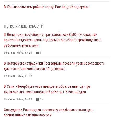
В Красносельском районе наряд Росгвардии задержал
правонарушителя, угрожавшего 17-летнему подростку
травматическим оружием
06 августа 2026, 13:39
1
ПОПУЛЯРНЫЕ НОВОСТИ
В Ленинградской области при содействии ОМОН Росгвардии
В Центральном районе росгвардейцы оперативно задержали
пресечена деятельность подпольного рыбного производства с
хулигана, стрелявшего из пускового устройства рядом с жилыми
рабочими-нелегалами
домами
16 июля 2026, 12:01
1
06 августа 2026, 11:36
3
1
В Петербурге сотрудники Росгвардии провели урок безопасности
Сотрудники и военнослужащие Росгвардии обеспечили
для воспитанников лагеря «Подсолнух»
правопорядок при проведении матча "Зенит" - "Балтика"
17 июля 2026, 11:27
06 августа 2026, 07:30
10
В Санкт-Петербурге отметили день образования Центра
В Выборгском районе наряд Росгвардии обнаружил
лицензионно-разрешительной работы ГУ Росгвардии
разыскиваемый преступный автотранспорт
15 июля 2026, 14:59
17
05 августа 2026, 12:25
2
Сотрудники Росгвардии провели уроки безопасности для
Петербургские росгвардейцы обнаружили объявленный в розыск
воспитанников летних лагерей
автомобиль, ранее использовавшийся при совершении кражи в