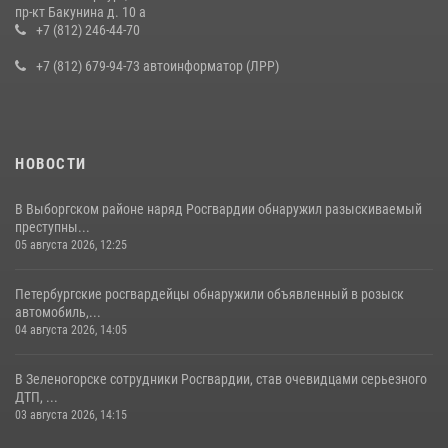
В Ленобласти сотрудники Росгвардии провели встречу с
пр-кт Бакунина д. 10 а
воспитанниками детского клуба «Умные каникулы»
+7 (812) 246-44-70
16 июля 2026, 10:58
2
+7 (812) 679-94-73 автоинформатор (ЛРР)
НОВОСТИ
В Выборгском районе наряд Росгвардии обнаружил разыскиваемый
преступны...
05 августа 2026, 12:25
Петербургские росгвардейцы обнаружили объявленный в розыск
автомобиль,...
04 августа 2026, 14:05
В Зеленогорске сотрудники Росгвардии, став очевидцами серьезного
ДТП, ...
03 августа 2026, 14:15