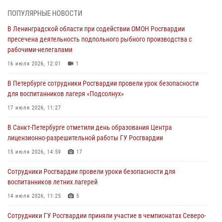
03 августа 2026, 10:15
1
ПОПУЛЯРНЫЕ НОВОСТИ
В Ленинградской области при содействии ОМОН Росгвардии
Сотрудники ГУ Росгвардии приняли участие в чемпионатах Северо-
пресечена деятельность подпольного рыбного производства с
Западного округа войск национальной гвардии РФ по спортивному и
рабочими-нелегалами
боевому самбо
16 июля 2026, 12:01
1
03 августа 2026, 10:07
7
1
В Петербурге сотрудники Росгвардии провели урок безопасности
В Ленобласти сотрудники ОМОН Росгвардии оказали содействие
для воспитанников лагеря «Подсолнух»
полиции в проведении профилактического мероприятия
17 июля 2026, 11:27
03 августа 2026, 09:16
5
В Санкт-Петербурге отметили день образования Центра
В Петербурге сотрудники Росгвардии обеспечили правопорядок в
лицензионно-разрешительной работы ГУ Росгвардии
День Воздушно-десантных войск
15 июля 2026, 14:59
17
02 августа 2026, 19:30
10
Сотрудники Росгвардии провели уроки безопасности для
Сотрудники Росгвардии на Пушкинской улице задержали двух
воспитанников летних лагерей
граждан, подозреваемых в попытке поджога одного из баров в
центре города
14 июля 2026, 11:25
5
02 августа 2026, 11:39
3
Сотрудники ГУ Росгвардии приняли участие в чемпионатах Северо-