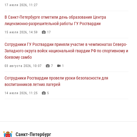
17 июля 2026, 11:27
06 августа 2026, 07:30
10
В Санкт-Петербурге отметили день образования Центра
В Выборгском районе наряд Росгвардии обнаружил
лицензионно-разрешительной работы ГУ Росгвардии
разыскиваемый преступный автотранспорт
15 июля 2026, 14:59
17
05 августа 2026, 12:25
2
Сотрудники ГУ Росгвардии приняли участие в чемпионатах Северо-
Петербургские росгвардейцы обнаружили объявленный в розыск
Западного округа войск национальной гвардии РФ по спортивному и
автомобиль, ранее использовавшийся при совершении кражи в
боевому самбо
Ленобласти
03 августа 2026, 10:07
7
1
04 августа 2026, 14:05
Сотрудники Росгвардии провели уроки безопасности для
воспитанников летних лагерей
14 июля 2026, 11:25
5
В Центральном районе наряд Росгвардии задержал рецидивиста,
ограбившего прохожего
17 июля 2026, 11:35
2
В Красногвардейском районе росгвардейцы задержали хулигана,
Санкт-Петербург