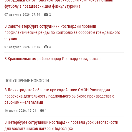
Сотрудники ОМОН "Бастион" организовали чемпионат по мини-
футболу в преддверии Дня физкультурника
07 августа 2026, 07:44
2
В Санкт-Петербурге сотрудники Росгвардии провели
профилактические рейды по контролю за оборотом гражданского
оружия
07 августа 2026, 06:15
3
В Красносельском районе наряд Росгвардии задержал
правонарушителя, угрожавшего 17-летнему подростку
травматическим оружием
06 августа 2026, 13:39
1
ПОПУЛЯРНЫЕ НОВОСТИ
В Ленинградской области при содействии ОМОН Росгвардии
В Центральном районе росгвардейцы оперативно задержали
пресечена деятельность подпольного рыбного производства с
хулигана, стрелявшего из пускового устройства рядом с жилыми
рабочими-нелегалами
домами
16 июля 2026, 12:01
1
06 августа 2026, 11:36
3
1
В Петербурге сотрудники Росгвардии провели урок безопасности
Сотрудники и военнослужащие Росгвардии обеспечили
для воспитанников лагеря «Подсолнух»
правопорядок при проведении матча "Зенит" - "Балтика"