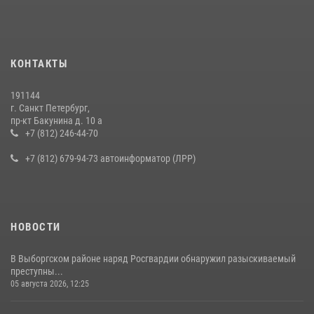
правонарушителя, избившего посетителя бара
15 июля 2026, 10:50
Представитель Росгвардии принял участие в работе круглого стола
КОНТАКТЫ
на III Международном петербургском цифровом форуме
19 июля 2026, 09:24
2
191144
г. Санкт Петербург,
В Ленобласти сотрудники Росгвардии провели встречу с
пр-кт Бакунина д. 10 а
воспитанниками детского клуба «Умные каникулы»
+7 (812) 246-44-70
16 июля 2026, 10:58
2
+7 (812) 679-94-73 автоинформатор (ЛРР)
НОВОСТИ
В Выборгском районе наряд Росгвардии обнаружил разыскиваемый
преступны...
05 августа 2026, 12:25