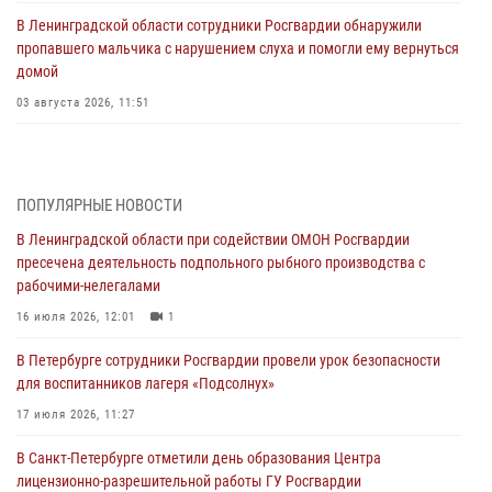
В Ленинградской области сотрудники Росгвардии обнаружили
пропавшего мальчика с нарушением слуха и помогли ему вернуться
домой
03 августа 2026, 11:51
В Санкт-Петербурге при содействии СОБР Росгвардии задержаны
подозреваемые в мошеннических действиях
03 августа 2026, 10:15
1
ПОПУЛЯРНЫЕ НОВОСТИ
В Ленинградской области при содействии ОМОН Росгвардии
Сотрудники ГУ Росгвардии приняли участие в чемпионатах Северо-
пресечена деятельность подпольного рыбного производства с
Западного округа войск национальной гвардии РФ по спортивному и
рабочими-нелегалами
боевому самбо
16 июля 2026, 12:01
1
03 августа 2026, 10:07
7
1
В Петербурге сотрудники Росгвардии провели урок безопасности
В Ленобласти сотрудники ОМОН Росгвардии оказали содействие
для воспитанников лагеря «Подсолнух»
полиции в проведении профилактического мероприятия
17 июля 2026, 11:27
03 августа 2026, 09:16
5
В Санкт-Петербурге отметили день образования Центра
В Петербурге сотрудники Росгвардии обеспечили правопорядок в
лицензионно-разрешительной работы ГУ Росгвардии
День Воздушно-десантных войск