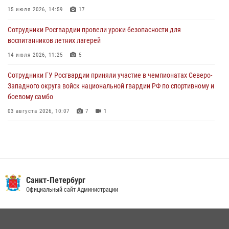
15 июля 2026, 14:59
17
02 августа 2026, 19:30
10
Сотрудники Росгвардии провели уроки безопасности для
Сотрудники Росгвардии на Пушкинской улице задержали двух
воспитанников летних лагерей
граждан, подозреваемых в попытке поджога одного из баров в
центре города
14 июля 2026, 11:25
5
02 августа 2026, 11:39
3
Сотрудники ГУ Росгвардии приняли участие в чемпионатах Северо-
Западного округа войск национальной гвардии РФ по спортивному и
боевому самбо
03 августа 2026, 10:07
7
1
В Центральном районе наряд Росгвардии задержал рецидивиста,
ограбившего прохожего
17 июля 2026, 11:35
2
В Красногвардейском районе росгвардейцы задержали хулигана,
Санкт-Петербург
угрожавшего мужчине пневматическим пистолетом
Официальный сайт Администрации
16 июля 2026, 15:25
В Калининском районе сотрудники Росгвардии задержали