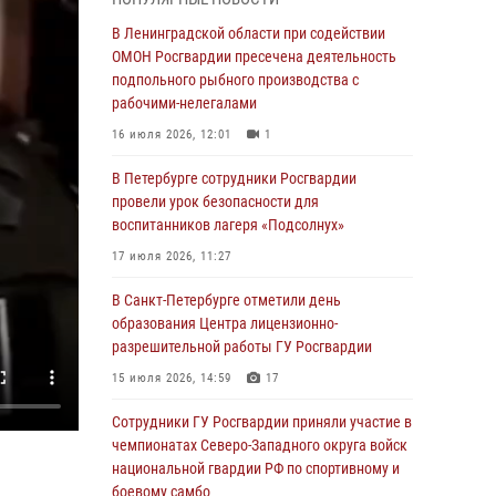
В Красносельском районе наряд Росгвардии
В Ленинградской области при содействии
задержал правонарушителя, угрожавшего 17-
ОМОН Росгвардии пресечена деятельность
летнему подростку травматическим оружием
подпольного рыбного производства с
рабочими-нелегалами
06 августа 2026, 13:39
1
16 июля 2026, 12:01
1
В Центральном районе росгвардейцы
оперативно задержали хулигана,
В Петербурге сотрудники Росгвардии
стрелявшего из пускового устройства рядом
провели урок безопасности для
с жилыми домами
воспитанников лагеря «Подсолнух»
06 августа 2026, 11:36
3
1
17 июля 2026, 11:27
Сотрудники и военнослужащие Росгвардии
В Санкт-Петербурге отметили день
обеспечили правопорядок при проведении
образования Центра лицензионно-
матча "Зенит" - "Балтика"
разрешительной работы ГУ Росгвардии
06 августа 2026, 07:30
10
15 июля 2026, 14:59
17
В Выборгском районе наряд Росгвардии
Сотрудники ГУ Росгвардии приняли участие в
обнаружил разыскиваемый преступный
чемпионатах Северо-Западного округа войск
автотранспорт
национальной гвардии РФ по спортивному и
боевому самбо