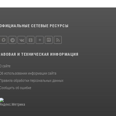
15 июля 2026, 10:50
Представитель Росгвардии принял участие в
работе круглого стола на III Международном
петербургском цифровом форуме
ОФИЦИАЛЬНЫЕ СЕТЕВЫЕ РЕСУРСЫ
19 июля 2026, 09:24
2
В Ленобласти сотрудники Росгвардии
провели встречу с воспитанниками детского
клуба «Умные каникулы»
РАВОВАЯ И ТЕХНИЧЕСКАЯ ИНФОРМАЦИЯ
16 июля 2026, 10:58
2
О сайте
Об использовании информации сайта
Правила обработки персональных данных
Сообщить об ошибке