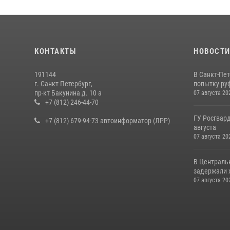
КОНТАКТЫ
НОВОСТ
191144
В Санкт-Пе
г. Санкт Петербург,
попытку руф
пр-кт Бакунина д. 10 а
07 августа 20
+7 (812) 246-44-70
ГУ Росгвард
+7 (812) 679-94-73 автоинформатор (ЛРР)
августа
07 августа 20
В Централь
задержали х
07 августа 20