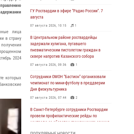
управлению
ГУ Росгвардии в эфире "Радио России". 7
задержании
августа
07 августа 2026, 10:15
1
нные лица
В Центральном районе росгвардейцы
и в страну
задержали хулигана, пугавшего
 получения
пневматическим пистолетом граждан в
 упрощенном
сквере напротив Казанского собора
тябрь 2024
07 августа 2026, 09:36
1
Сотрудники ОМОН "Бастион" организовали
те которых
чемпионат по мини-футболу в преддверии
банковские
Дня физкультурника
07 августа 2026, 07:44
2
В Санкт-Петербурге сотрудники Росгвардии
провели профилактические рейды по
контролю за оборотом гражданского оружия
07 августа 2026, 06:15
3
ПОПУЛЯРНЫЕ НОВОСТИ