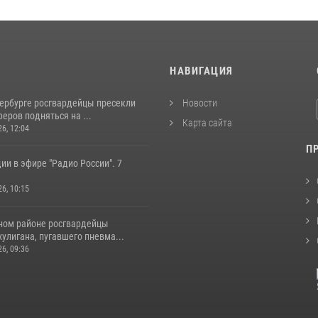
И
НАВИГАЦИЯ
тербурге росгвардейцы пресекли
Новости
еров подняться на ...
Карта сайта
26, 12:04
П
ии в эфире "Радио России". 7
26, 10:15
ном районе росгвардейцы
улигана, пугавшего пневма...
26, 09:36