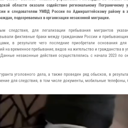
дской области оказали содействие региональному Пограничному 
сии и следователям УМВД России по Адмиралтейскому району в 
раждан, подозреваемых в организации незаконной миграции.
ым следствия, для легализации пребывания мигрантов указа
вывали фиктивные браки между гражданами России и прибывающим
цами, в результате чего последние приобретали основания для
ий на временное пребывание, видов на жительство и гражданства в
 Данные незаконные действия осуществлялись с начала 2023 по ок
ранта уголовного дела, а также проведен ряд обысков, в результа
ение для следствия, в том числе документы, мобильные телефоны, 