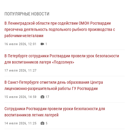
В Зеленогорске сотрудники Росгвардии, став очевидцами
серьезного ДТП, вызвали на место происшествия спасателей, а
ПОПУЛЯРНЫЕ НОВОСТИ
также оказали доврачебную помощь пострадавшим
В Ленинградской области при содействии ОМОН Росгвардии
03 августа 2026, 14:15
3
1
пресечена деятельность подпольного рыбного производства с
рабочими-нелегалами
Росгвардейцы приняли участие в Большом семейном фестивале
16 июля 2026, 12:01
1
03 августа 2026, 13:26
5
В Петербурге сотрудники Росгвардии провели урок безопасности
В Ленинградской области сотрудники Росгвардии обнаружили
для воспитанников лагеря «Подсолнух»
пропавшего мальчика с нарушением слуха и помогли ему вернуться
домой
17 июля 2026, 11:27
03 августа 2026, 11:51
В Санкт-Петербурге отметили день образования Центра
лицензионно-разрешительной работы ГУ Росгвардии
В Санкт-Петербурге при содействии СОБР Росгвардии задержаны
подозреваемые в мошеннических действиях
15 июля 2026, 14:59
17
03 августа 2026, 10:15
1
Сотрудники Росгвардии провели уроки безопасности для
воспитанников летних лагерей
Сотрудники ГУ Росгвардии приняли участие в чемпионатах Северо-
Западного округа войск национальной гвардии РФ по спортивному и
14 июля 2026, 11:25
5
боевому самбо