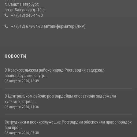
г. Санкт Петербург,
В Ленобласти сотрудники Росгвардии провели встречу с
пр-кт Бакунина д. 10 а
воспитанниками детского клуба «Умные каникулы»
+7 (812) 246-44-70
16 июля 2026, 10:58
2
+7 (812) 679-94-73 автоинформатор (ЛРР)
НОВОСТИ
В Красносельском районе наряд Росгвардии задержал
правонарушителя, угр...
06 августа 2026, 13:39
В Центральном районе росгвардейцы оперативно задержали
хулигана, стрел...
06 августа 2026, 11:36
Сотрудники и военнослужащие Росгвардии обеспечили правопорядок
при про...
06 августа 2026, 07:30