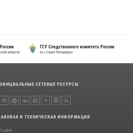
15 июля 2026, 10:50
Представитель Росгвардии принял участие в
работе круглого стола на III Международном
петербургском цифровом форуме
19 июля 2026, 09:24
2
 России
ГСУ Следственного комитета России
В Ленобласти сотрудники Росгвардии
дской области
по г.Санкт-Петербургу
провели встречу с воспитанниками детского
клуба «Умные каникулы»
16 июля 2026, 10:58
2
ОФИЦИАЛЬНЫЕ СЕТЕВЫЕ РЕСУРСЫ
РАВОВАЯ И ТЕХНИЧЕСКАЯ ИНФОРМАЦИЯ
О сайте