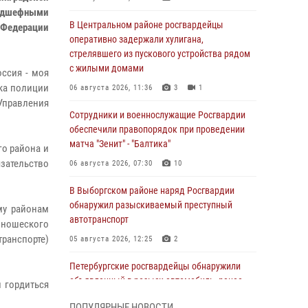
подшефными
В Центральном районе росгвардейцы
Федерации
оперативно задержали хулигана,
стрелявшего из пускового устройства рядом
с жилыми домами
оссия - моя
ка полиции
06 августа 2026, 11:36
3
1
правления
Сотрудники и военнослужащие Росгвардии
обеспечили правопорядок при проведении
матча "Зенит" - "Балтика"
го района и
язательство
06 августа 2026, 07:30
10
В Выборгском районе наряд Росгвардии
обнаружил разыскиваемый преступный
му районам
автотранспорт
юношеского
транспорте)
05 августа 2026, 12:25
2
Петербургские росгвардейцы обнаружили
объявленный в розыск автомобиль, ранее
 гордиться
использовавшийся при совершении кражи в
ПОПУЛЯРНЫЕ НОВОСТИ