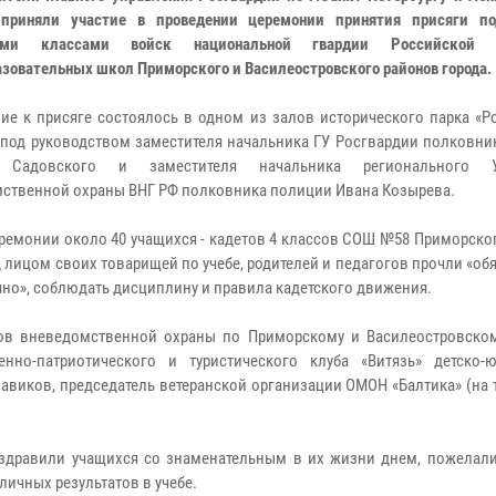
 приняли участие в проведении церемонии принятия присяги 
ими классами войск национальной гвардии Российской 
зовательных школ Приморского и Василеостровского районов города.
ие к присяге состоялось в одном из залов исторического парка «Р
 под руководством заместителя начальника ГУ Росгвардии полковни
 Садовского и заместителя начальника регионального У
ственной охраны ВНГ РФ полковника полиции Ивана Козырева.
еремонии около 40 учащихся - кадетов 4 классов СОШ №58 Приморско
лицом своих товарищей по учебе, родителей и педагогов прочли «об
ично», соблюдать дисциплину и правила кадетского движения.
лов вневедомственной охраны по Приморскому и Василеостровско
енно-патриотического и туристического клуба «Витязь» детско-
виков, председатель ветеранской организации ОМОН «Балтика» (на 
здравили учащихся со знаменательным в их жизни днем, пожелали
личных результатов в учебе.