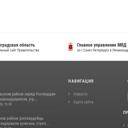
градская область
Главное управление МВД
льный сайт Правительства
по г.Санкт-Петербургу и Ленингра
И
НАВИГАЦИЯ
льском районе наряд Росгвардии
Новости
авонарушителя, угр...
Карта сайта
26, 13:39
П
ном районе росгвардейцы
задержали хулигана, стрел...