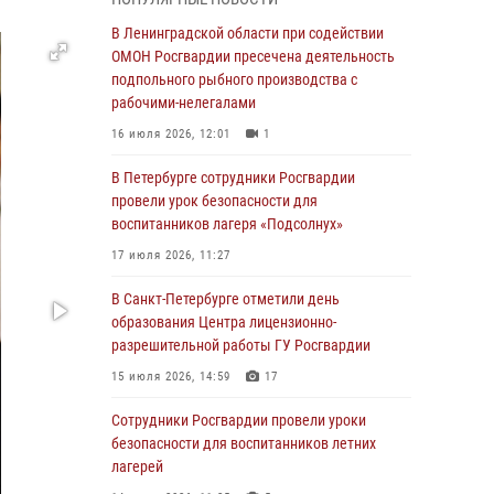
Ленобласти
В Ленинградской области при содействии
04 августа 2026, 14:05
ОМОН Росгвардии пресечена деятельность
В Зеленогорске сотрудники Росгвардии, став
подпольного рыбного производства с
очевидцами серьезного ДТП, вызвали на
рабочими-нелегалами
место происшествия спасателей, а также
16 июля 2026, 12:01
1
оказали доврачебную помощь
пострадавшим
В Петербурге сотрудники Росгвардии
провели урок безопасности для
03 августа 2026, 14:15
3
1
воспитанников лагеря «Подсолнух»
Росгвардейцы приняли участие в Большом
17 июля 2026, 11:27
семейном фестивале
В Санкт-Петербурге отметили день
03 августа 2026, 13:26
5
образования Центра лицензионно-
В Ленинградской области сотрудники
разрешительной работы ГУ Росгвардии
Росгвардии обнаружили пропавшего
15 июля 2026, 14:59
17
мальчика с нарушением слуха и помогли ему
вернуться домой
Сотрудники Росгвардии провели уроки
безопасности для воспитанников летних
03 августа 2026, 11:51
лагерей
В Санкт-Петербурге при содействии СОБР