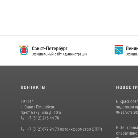
Санкт-Петербург
Ленин
Официальный сайт Администрации
Официа
КОНТАКТЫ
НОВОСТ
191144
В Красносе
г. Санкт Петербург,
задержал пр
пр-кт Бакунина д. 10 а
06 августа 20
+7 (812) 246-44-70
В Централь
+7 (812) 679-94-73 автоинформатор (ЛРР)
оперативно 