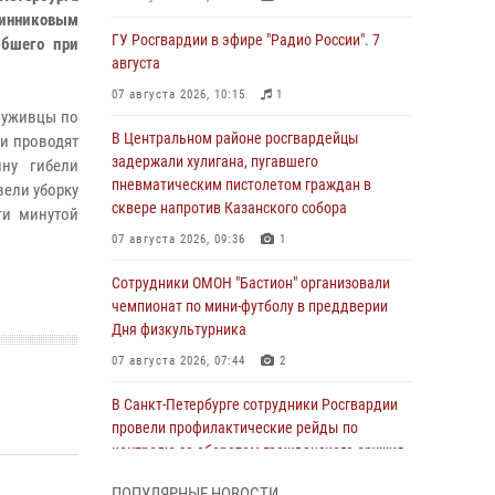
чинниковым
ГУ Росгвардии в эфире "Радио России". 7
ибшего при
августа
07 августа 2026, 10:15
1
луживцы по
В Центральном районе росгвардейцы
и проводят
задержали хулигана, пугавшего
ину гибели
пневматическим пистолетом граждан в
вели уборку
сквере напротив Казанского собора
ги минутой
07 августа 2026, 09:36
1
Сотрудники ОМОН "Бастион" организовали
чемпионат по мини-футболу в преддверии
Дня физкультурника
07 августа 2026, 07:44
2
В Санкт-Петербурге сотрудники Росгвардии
провели профилактические рейды по
контролю за оборотом гражданского оружия
07 августа 2026, 06:15
3
ПОПУЛЯРНЫЕ НОВОСТИ