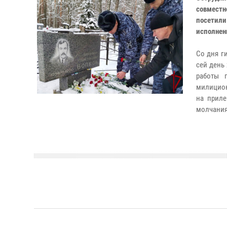
совмест
посетил
исполнен
Со дня г
сей день
работы 
милицион
на приле
молчания