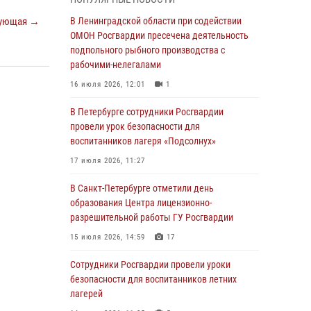
В Красносельском районе наряд Росгвардии
ующая →
В Ленинградской области при содействии
задержал правонарушителя, угрожавшего 17-
ОМОН Росгвардии пресечена деятельность
летнему подростку травматическим оружием
подпольного рыбного производства с
рабочими-нелегалами
06 августа 2026, 13:39
1
16 июля 2026, 12:01
1
В Центральном районе росгвардейцы
оперативно задержали хулигана,
В Петербурге сотрудники Росгвардии
стрелявшего из пускового устройства рядом
провели урок безопасности для
с жилыми домами
воспитанников лагеря «Подсолнух»
06 августа 2026, 11:36
3
1
17 июля 2026, 11:27
Сотрудники и военнослужащие Росгвардии
В Санкт-Петербурге отметили день
обеспечили правопорядок при проведении
образования Центра лицензионно-
матча "Зенит" - "Балтика"
разрешительной работы ГУ Росгвардии
06 августа 2026, 07:30
10
15 июля 2026, 14:59
17
В Выборгском районе наряд Росгвардии
Сотрудники Росгвардии провели уроки
обнаружил разыскиваемый преступный
безопасности для воспитанников летних
автотранспорт
лагерей