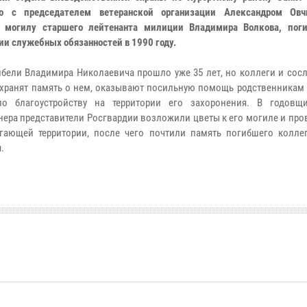
но с председателем ветеранской организации Александром Ов
и могилу старшего лейтенанта милиции Владимира Волкова, пог
ии служебных обязанностей в 1990 году.
ибели Владимира Николаевича прошло уже 35 лет, но коллеги и сос
 хранят память о нем, оказывают посильную помощь родственникам 
по благоустройству на территории его захоронения. В годовщ
ера представители Росгвардии возложили цветы к его могиле и про
гающей территории, после чего почтили память погибшего колле
.