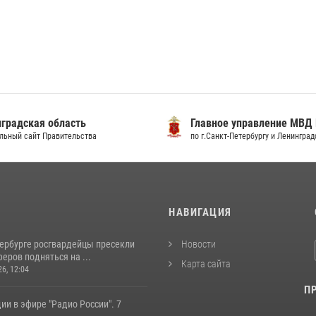
градская область
Главное управление МВД
льный сайт Правительства
по г.Санкт-Петербургу и Ленингра
И
НАВИГАЦИЯ
тербурге росгвардейцы пресекли
Новости
еров подняться на ...
Карта сайта
26, 12:04
П
ии в эфире "Радио России". 7