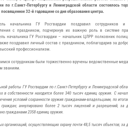
ии по г.Санкт-Петербургу и Ленинградской области состоялось тор
 посвященное 32-й годовщине со дня образования центра.
тель начальника ГУ Росгвардии поздравил сотрудников и 
ления с праздником, подчеркнув их важную роль в системе пра
ель начальника ГУ Росгвардии – начальник ЦЛРР полковник поли
также поздравил личный состав с праздником, поблагодарив за доб
 высокий профессионализм.
имся сотрудникам были торжественно вручены ведомственные меда
ым званиям.
ной работы ГУ Росгвардии по г.Санкт-Петербургу и Ленинградской обла
х в собственности находится более 340 тысяч единиц оружия. С начал
ечения условий сохранности оружия гражданами-владельцами, по итога
0 граждан; аннулировано более 2 тысяч лицензий и разрешений, за
ано гражданами 2358 единиц оружия.
ных организаций, осуществляющих охрану почти 48,5 тысяч объектов; за