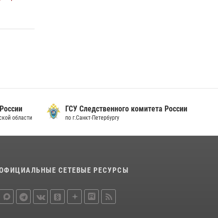
15 июля 2026, 10:50
Представитель Росгвардии принял участие в
работе круглого стола на III Международном
петербургском цифровом форуме
19 июля 2026, 09:24
2
В Ленобласти сотрудники Росгвардии
провели встречу с воспитанниками детского
клуба «Умные каникулы»
 России
ГСУ Следственного комитета России
16 июля 2026, 10:58
2
дской области
по г.Санкт-Петербургу
ОФИЦИАЛЬНЫЕ СЕТЕВЫЕ РЕСУРСЫ