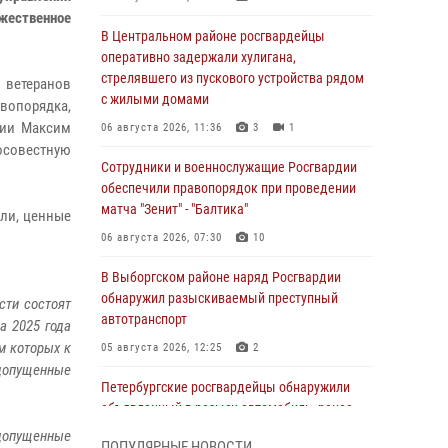
жественное
В Центральном районе росгвардейцы
оперативно задержали хулигана,
стрелявшего из пускового устройства рядом
ветеранов
с жилыми домами
вопорядка,
ции Максим
06 августа 2026, 11:36
3
1
росовестную
Сотрудники и военнослужащие Росгвардии
обеспечили правопорядок при проведении
матча "Зенит" - "Балтика"
ли, ценные
06 августа 2026, 07:30
10
В Выборгском районе наряд Росгвардии
обнаружил разыскиваемый преступный
сти состоят
автотранспорт
а 2025 года
м которых к
05 августа 2026, 12:25
2
 допущенные
Петербургские росгвардейцы обнаружили
объявленный в розыск автомобиль, ранее
использовавшийся при совершении кражи в
 допущенные
ПОПУЛЯРНЫЕ НОВОСТИ