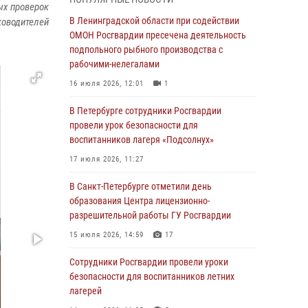
Ленобласти
ых проверок
В Ленинградской области при содействии
ководителей
04 августа 2026, 14:05
ОМОН Росгвардии пресечена деятельность
В Зеленогорске сотрудники Росгвардии, став
подпольного рыбного производства с
очевидцами серьезного ДТП, вызвали на
рабочими-нелегалами
место происшествия спасателей, а также
16 июля 2026, 12:01
1
оказали доврачебную помощь
пострадавшим
В Петербурге сотрудники Росгвардии
провели урок безопасности для
03 августа 2026, 14:15
3
1
воспитанников лагеря «Подсолнух»
Росгвардейцы приняли участие в Большом
17 июля 2026, 11:27
семейном фестивале
В Санкт-Петербурге отметили день
03 августа 2026, 13:26
5
образования Центра лицензионно-
В Ленинградской области сотрудники
разрешительной работы ГУ Росгвардии
Росгвардии обнаружили пропавшего
15 июля 2026, 14:59
17
мальчика с нарушением слуха и помогли ему
вернуться домой
Сотрудники Росгвардии провели уроки
безопасности для воспитанников летних
03 августа 2026, 11:51
лагерей
В Санкт-Петербурге при содействии СОБР