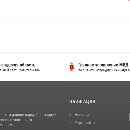
градская область
Главное управление МВД
льный сайт Правительства
по г.Санкт-Петербургу и Ленингра
И
НАВИГАЦИЯ
льском районе наряд Росгвардии
Новости
авонарушителя, угр...
Карта сайта
26, 13:39