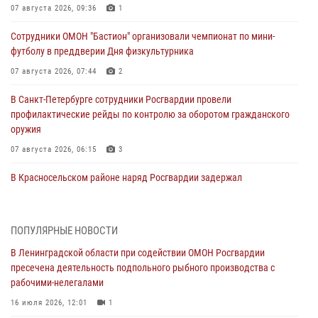
07 августа 2026, 09:36
1
Сотрудники ОМОН "Бастион" организовали чемпионат по мини-
футболу в преддверии Дня физкультурника
07 августа 2026, 07:44
2
В Санкт-Петербурге сотрудники Росгвардии провели
профилактические рейды по контролю за оборотом гражданского
оружия
07 августа 2026, 06:15
3
В Красносельском районе наряд Росгвардии задержал
правонарушителя, угрожавшего 17-летнему подростку
травматическим оружием
06 августа 2026, 13:39
1
ПОПУЛЯРНЫЕ НОВОСТИ
В Ленинградской области при содействии ОМОН Росгвардии
В Центральном районе росгвардейцы оперативно задержали
пресечена деятельность подпольного рыбного производства с
хулигана, стрелявшего из пускового устройства рядом с жилыми
рабочими-нелегалами
домами
16 июля 2026, 12:01
1
06 августа 2026, 11:36
3
1