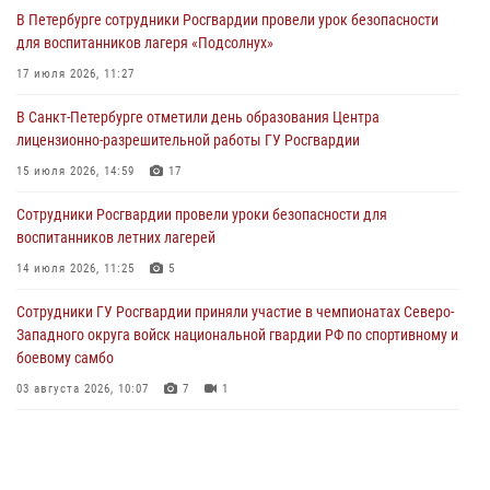
В Петербурге сотрудники Росгвардии провели урок безопасности
Сотрудники и военнослужащие Росгвардии обеспечили
для воспитанников лагеря «Подсолнух»
правопорядок при проведении матча "Зенит" - "Балтика"
17 июля 2026, 11:27
06 августа 2026, 07:30
10
В Санкт-Петербурге отметили день образования Центра
В Выборгском районе наряд Росгвардии обнаружил
лицензионно-разрешительной работы ГУ Росгвардии
разыскиваемый преступный автотранспорт
15 июля 2026, 14:59
17
05 августа 2026, 12:25
2
Сотрудники Росгвардии провели уроки безопасности для
Петербургские росгвардейцы обнаружили объявленный в розыск
воспитанников летних лагерей
автомобиль, ранее использовавшийся при совершении кражи в
Ленобласти
14 июля 2026, 11:25
5
04 августа 2026, 14:05
Сотрудники ГУ Росгвардии приняли участие в чемпионатах Северо-
Западного округа войск национальной гвардии РФ по спортивному и
боевому самбо
03 августа 2026, 10:07
7
1
В Центральном районе наряд Росгвардии задержал рецидивиста,
ограбившего прохожего
17 июля 2026, 11:35
2