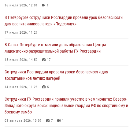
16 июля 2026, 12:01
1
06 августа 2026, 11:36
3
1
В Петербурге сотрудники Росгвардии провели урок безопасности
Сотрудники и военнослужащие Росгвардии обеспечили
для воспитанников лагеря «Подсолнух»
правопорядок при проведении матча "Зенит" - "Балтика"
17 июля 2026, 11:27
06 августа 2026, 07:30
10
В Санкт-Петербурге отметили день образования Центра
В Выборгском районе наряд Росгвардии обнаружил
лицензионно-разрешительной работы ГУ Росгвардии
разыскиваемый преступный автотранспорт
15 июля 2026, 14:59
17
05 августа 2026, 12:25
2
Сотрудники Росгвардии провели уроки безопасности для
Петербургские росгвардейцы обнаружили объявленный в розыск
воспитанников летних лагерей
автомобиль, ранее использовавшийся при совершении кражи в
Ленобласти
14 июля 2026, 11:25
5
04 августа 2026, 14:05
Сотрудники ГУ Росгвардии приняли участие в чемпионатах Северо-
Западного округа войск национальной гвардии РФ по спортивному и
боевому самбо
03 августа 2026, 10:07
7
1
В Центральном районе наряд Росгвардии задержал рецидивиста,