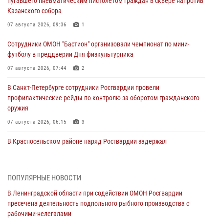
пугавшего пневматическим пистолетом граждан в сквере напротив
Казанского собора
07 августа 2026, 09:36
1
Сотрудники ОМОН "Бастион" организовали чемпионат по мини-
футболу в преддверии Дня физкультурника
07 августа 2026, 07:44
2
В Санкт-Петербурге сотрудники Росгвардии провели
профилактические рейды по контролю за оборотом гражданского
оружия
07 августа 2026, 06:15
3
В Красносельском районе наряд Росгвардии задержал
правонарушителя, угрожавшего 17-летнему подростку
травматическим оружием
06 августа 2026, 13:39
1
ПОПУЛЯРНЫЕ НОВОСТИ
В Ленинградской области при содействии ОМОН Росгвардии
В Центральном районе росгвардейцы оперативно задержали
пресечена деятельность подпольного рыбного производства с
хулигана, стрелявшего из пускового устройства рядом с жилыми
рабочими-нелегалами
домами