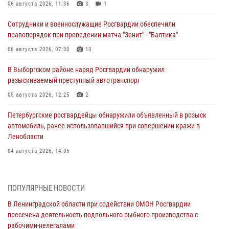
06 августа 2026, 11:36
3
1
Сотрудники и военнослужащие Росгвардии обеспечили
правопорядок при проведении матча "Зенит" - "Балтика"
06 августа 2026, 07:30
10
В Выборгском районе наряд Росгвардии обнаружил
разыскиваемый преступный автотранспорт
05 августа 2026, 12:25
2
Петербургские росгвардейцы обнаружили объявленный в розыск
автомобиль, ранее использовавшийся при совершении кражи в
Ленобласти
04 августа 2026, 14:05
В Зеленогорске сотрудники Росгвардии, став очевидцами
серьезного ДТП, вызвали на место происшествия спасателей, а
ПОПУЛЯРНЫЕ НОВОСТИ
также оказали доврачебную помощь пострадавшим
В Ленинградской области при содействии ОМОН Росгвардии
03 августа 2026, 14:15
3
1
пресечена деятельность подпольного рыбного производства с
рабочими-нелегалами
Росгвардейцы приняли участие в Большом семейном фестивале