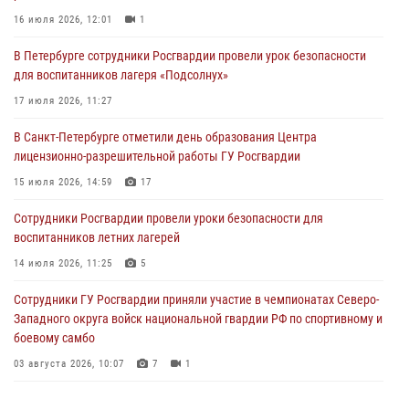
16 июля 2026, 12:01
1
03 августа 2026, 13:26
5
В Петербурге сотрудники Росгвардии провели урок безопасности
В Ленинградской области сотрудники Росгвардии обнаружили
для воспитанников лагеря «Подсолнух»
пропавшего мальчика с нарушением слуха и помогли ему вернуться
домой
17 июля 2026, 11:27
03 августа 2026, 11:51
В Санкт-Петербурге отметили день образования Центра
лицензионно-разрешительной работы ГУ Росгвардии
В Санкт-Петербурге при содействии СОБР Росгвардии задержаны
подозреваемые в мошеннических действиях
15 июля 2026, 14:59
17
03 августа 2026, 10:15
1
Сотрудники Росгвардии провели уроки безопасности для
воспитанников летних лагерей
Сотрудники ГУ Росгвардии приняли участие в чемпионатах Северо-
Западного округа войск национальной гвардии РФ по спортивному и
14 июля 2026, 11:25
5
боевому самбо
Сотрудники ГУ Росгвардии приняли участие в чемпионатах Северо-
03 августа 2026, 10:07
7
1
Западного округа войск национальной гвардии РФ по спортивному и
боевому самбо
03 августа 2026, 10:07
7
1
В Центральном районе наряд Росгвардии задержал рецидивиста,