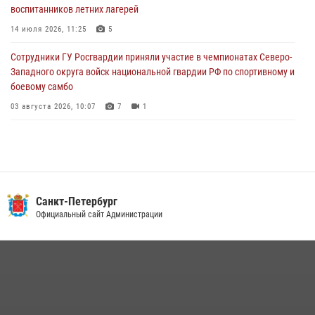
воспитанников летних лагерей
автомобиль, ранее использовавшийся при совершении кражи в
Ленобласти
14 июля 2026, 11:25
5
04 августа 2026, 14:05
Сотрудники ГУ Росгвардии приняли участие в чемпионатах Северо-
Западного округа войск национальной гвардии РФ по спортивному и
боевому самбо
03 августа 2026, 10:07
7
1
В Центральном районе наряд Росгвардии задержал рецидивиста,
ограбившего прохожего
17 июля 2026, 11:35
2
В Красногвардейском районе росгвардейцы задержали хулигана,
Санкт-Петербург
угрожавшего мужчине пневматическим пистолетом
Официальный сайт Администрации
16 июля 2026, 15:25
В Калининском районе сотрудники Росгвардии задержали
правонарушителя, избившего посетителя бара
15 июля 2026, 10:50