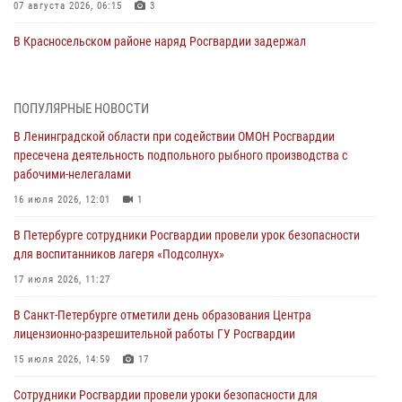
07 августа 2026, 06:15
3
В Красносельском районе наряд Росгвардии задержал
правонарушителя, угрожавшего 17-летнему подростку
травматическим оружием
06 августа 2026, 13:39
1
ПОПУЛЯРНЫЕ НОВОСТИ
В Ленинградской области при содействии ОМОН Росгвардии
В Центральном районе росгвардейцы оперативно задержали
пресечена деятельность подпольного рыбного производства с
хулигана, стрелявшего из пускового устройства рядом с жилыми
рабочими-нелегалами
домами
16 июля 2026, 12:01
1
06 августа 2026, 11:36
3
1
В Петербурге сотрудники Росгвардии провели урок безопасности
Сотрудники и военнослужащие Росгвардии обеспечили
для воспитанников лагеря «Подсолнух»
правопорядок при проведении матча "Зенит" - "Балтика"
17 июля 2026, 11:27
06 августа 2026, 07:30
10
В Санкт-Петербурге отметили день образования Центра
В Выборгском районе наряд Росгвардии обнаружил
лицензионно-разрешительной работы ГУ Росгвардии
разыскиваемый преступный автотранспорт
15 июля 2026, 14:59
17
05 августа 2026, 12:25
2
Сотрудники Росгвардии провели уроки безопасности для
Петербургские росгвардейцы обнаружили объявленный в розыск