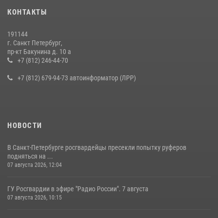
Представитель Росгвардии принял участие в работе круглого стола
КОНТАКТЫ
на III Международном петербургском цифровом форуме
19 июля 2026, 09:24
2
191144
г. Санкт Петербург,
В Ленобласти сотрудники Росгвардии провели встречу с
пр-кт Бакунина д. 10 а
воспитанниками детского клуба «Умные каникулы»
+7 (812) 246-44-70
16 июля 2026, 10:58
2
+7 (812) 679-94-73 автоинформатор (ЛРР)
НОВОСТИ
В Санкт-Петербурге росгвардейцы пресекли попытку руферов
подняться на ...
07 августа 2026, 12:04
ГУ Росгвардии в эфире "Радио России". 7 августа
07 августа 2026, 10:15