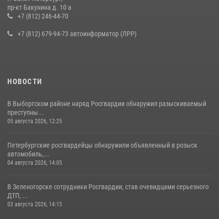
В Ленобласти сотрудники Росгвардии провели встречу с
пр-кт Бакунина д. 10 а
воспитанниками детского клуба «Умные каникулы»
+7 (812) 246-44-70
16 июля 2026, 10:58
2
+7 (812) 679-94-73 автоинформатор (ЛРР)
НОВОСТИ
В Выборгском районе наряд Росгвардии обнаружил разыскиваемый
преступны...
05 августа 2026, 12:25
Петербургские росгвардейцы обнаружили объявленный в розыск
автомобиль,...
04 августа 2026, 14:05
В Зеленогорске сотрудники Росгвардии, став очевидцами серьезного
ДТП, ...
03 августа 2026, 14:15