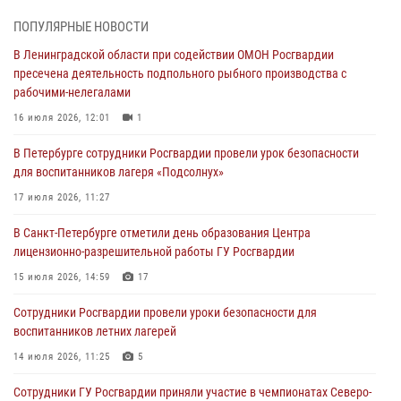
03 августа 2026, 10:15
1
ПОПУЛЯРНЫЕ НОВОСТИ
В Ленинградской области при содействии ОМОН Росгвардии
Сотрудники ГУ Росгвардии приняли участие в чемпионатах Северо-
пресечена деятельность подпольного рыбного производства с
Западного округа войск национальной гвардии РФ по спортивному и
рабочими-нелегалами
боевому самбо
16 июля 2026, 12:01
1
03 августа 2026, 10:07
7
1
В Петербурге сотрудники Росгвардии провели урок безопасности
В Ленобласти сотрудники ОМОН Росгвардии оказали содействие
для воспитанников лагеря «Подсолнух»
полиции в проведении профилактического мероприятия
17 июля 2026, 11:27
03 августа 2026, 09:16
5
В Санкт-Петербурге отметили день образования Центра
В Петербурге сотрудники Росгвардии обеспечили правопорядок в
лицензионно-разрешительной работы ГУ Росгвардии
День Воздушно-десантных войск
15 июля 2026, 14:59
17
02 августа 2026, 19:30
10
Сотрудники Росгвардии провели уроки безопасности для
Сотрудники Росгвардии на Пушкинской улице задержали двух
воспитанников летних лагерей
граждан, подозреваемых в попытке поджога одного из баров в
центре города
14 июля 2026, 11:25
5
02 августа 2026, 11:39
3
Сотрудники ГУ Росгвардии приняли участие в чемпионатах Северо-