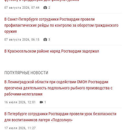
07 августа 2026, 07:44
2
В Санкт-Петербурге сотрудники Росгвардии провели
профилактические рейды по контролю за оборотом гражданского
оружия
07 августа 2026, 06:15
3
В Красносельском районе наряд Росгвардии задержал
правонарушителя, угрожавшего 17-летнему подростку
травматическим оружием
06 августа 2026, 13:39
1
ПОПУЛЯРНЫЕ НОВОСТИ
В Ленинградской области при содействии ОМОН Росгвардии
В Центральном районе росгвардейцы оперативно задержали
пресечена деятельность подпольного рыбного производства с
хулигана, стрелявшего из пускового устройства рядом с жилыми
рабочими-нелегалами
домами
16 июля 2026, 12:01
1
06 августа 2026, 11:36
3
1
В Петербурге сотрудники Росгвардии провели урок безопасности
Сотрудники и военнослужащие Росгвардии обеспечили
для воспитанников лагеря «Подсолнух»
правопорядок при проведении матча "Зенит" - "Балтика"
17 июля 2026, 11:27
06 августа 2026, 07:30
10