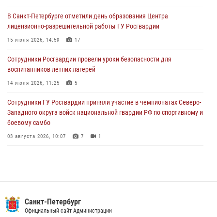
В Санкт-Петербурге отметили день образования Центра
В Выборгском районе наряд Росгвардии обнаружил
лицензионно-разрешительной работы ГУ Росгвардии
разыскиваемый преступный автотранспорт
15 июля 2026, 14:59
17
05 августа 2026, 12:25
2
Сотрудники Росгвардии провели уроки безопасности для
Петербургские росгвардейцы обнаружили объявленный в розыск
воспитанников летних лагерей
автомобиль, ранее использовавшийся при совершении кражи в
Ленобласти
14 июля 2026, 11:25
5
04 августа 2026, 14:05
Сотрудники ГУ Росгвардии приняли участие в чемпионатах Северо-
Западного округа войск национальной гвардии РФ по спортивному и
боевому самбо
03 августа 2026, 10:07
7
1
В Центральном районе наряд Росгвардии задержал рецидивиста,
ограбившего прохожего
17 июля 2026, 11:35
2
В Красногвардейском районе росгвардейцы задержали хулигана,
Санкт-Петербург
угрожавшего мужчине пневматическим пистолетом
Официальный сайт Администрации