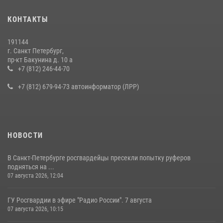
Представитель Росгвардии принял участие в работе круглого стола
КОНТАКТЫ
на III Международном петербургском цифровом форуме
19 июля 2026, 09:24
2
191144
г. Санкт Петербург,
В Ленобласти сотрудники Росгвардии провели встречу с
пр-кт Бакунина д. 10 а
воспитанниками детского клуба «Умные каникулы»
+7 (812) 246-44-70
16 июля 2026, 10:58
2
+7 (812) 679-94-73 автоинформатор (ЛРР)
НОВОСТИ
В Санкт-Петербурге росгвардейцы пресекли попытку руферов
подняться на ...
07 августа 2026, 12:04
ГУ Росгвардии в эфире "Радио России". 7 августа
07 августа 2026, 10:15