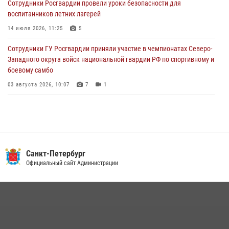
Сотрудники Росгвардии провели уроки безопасности для
Петербургские росгвардейцы обнаружили объявленный в розыск
воспитанников летних лагерей
автомобиль, ранее использовавшийся при совершении кражи в
Ленобласти
14 июля 2026, 11:25
5
04 августа 2026, 14:05
Сотрудники ГУ Росгвардии приняли участие в чемпионатах Северо-
Западного округа войск национальной гвардии РФ по спортивному и
боевому самбо
03 августа 2026, 10:07
7
1
В Центральном районе наряд Росгвардии задержал рецидивиста,
ограбившего прохожего
17 июля 2026, 11:35
2
В Красногвардейском районе росгвардейцы задержали хулигана,
Санкт-Петербург
угрожавшего мужчине пневматическим пистолетом
Официальный сайт Администрации
16 июля 2026, 15:25
В Калининском районе сотрудники Росгвардии задержали
правонарушителя, избившего посетителя бара
15 июля 2026, 10:50