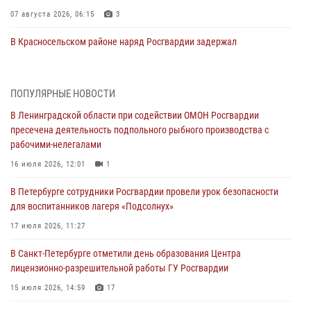
07 августа 2026, 06:15
3
В Красносельском районе наряд Росгвардии задержал
правонарушителя, угрожавшего 17-летнему подростку
травматическим оружием
06 августа 2026, 13:39
1
ПОПУЛЯРНЫЕ НОВОСТИ
В Ленинградской области при содействии ОМОН Росгвардии
В Центральном районе росгвардейцы оперативно задержали
пресечена деятельность подпольного рыбного производства с
хулигана, стрелявшего из пускового устройства рядом с жилыми
рабочими-нелегалами
домами
16 июля 2026, 12:01
1
06 августа 2026, 11:36
3
1
В Петербурге сотрудники Росгвардии провели урок безопасности
Сотрудники и военнослужащие Росгвардии обеспечили
для воспитанников лагеря «Подсолнух»
правопорядок при проведении матча "Зенит" - "Балтика"
17 июля 2026, 11:27
06 августа 2026, 07:30
10
В Санкт-Петербурге отметили день образования Центра
В Выборгском районе наряд Росгвардии обнаружил
лицензионно-разрешительной работы ГУ Росгвардии
разыскиваемый преступный автотранспорт
15 июля 2026, 14:59
17
05 августа 2026, 12:25
2