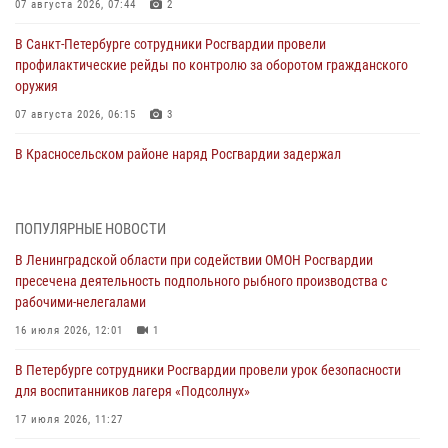
07 августа 2026, 07:44
2
В Санкт-Петербурге сотрудники Росгвардии провели
профилактические рейды по контролю за оборотом гражданского
оружия
07 августа 2026, 06:15
3
В Красносельском районе наряд Росгвардии задержал
правонарушителя, угрожавшего 17-летнему подростку
травматическим оружием
06 августа 2026, 13:39
1
ПОПУЛЯРНЫЕ НОВОСТИ
В Ленинградской области при содействии ОМОН Росгвардии
В Центральном районе росгвардейцы оперативно задержали
пресечена деятельность подпольного рыбного производства с
хулигана, стрелявшего из пускового устройства рядом с жилыми
рабочими-нелегалами
домами
16 июля 2026, 12:01
1
06 августа 2026, 11:36
3
1
В Петербурге сотрудники Росгвардии провели урок безопасности
Сотрудники и военнослужащие Росгвардии обеспечили
для воспитанников лагеря «Подсолнух»
правопорядок при проведении матча "Зенит" - "Балтика"
17 июля 2026, 11:27
06 августа 2026, 07:30
10