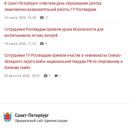
В Санкт-Петербурге отметили день образования Центра
В Выборгском районе наряд Росгвардии обнаружил
лицензионно-разрешительной работы ГУ Росгвардии
разыскиваемый преступный автотранспорт
15 июля 2026, 14:59
17
05 августа 2026, 12:25
2
Сотрудники Росгвардии провели уроки безопасности для
Петербургские росгвардейцы обнаружили объявленный в розыск
воспитанников летних лагерей
автомобиль, ранее использовавшийся при совершении кражи в
Ленобласти
14 июля 2026, 11:25
5
04 августа 2026, 14:05
Сотрудники ГУ Росгвардии приняли участие в чемпионатах Северо-
Западного округа войск национальной гвардии РФ по спортивному и
боевому самбо
03 августа 2026, 10:07
7
1
В Центральном районе наряд Росгвардии задержал рецидивиста,
ограбившего прохожего
17 июля 2026, 11:35
2
В Красногвардейском районе росгвардейцы задержали хулигана,
Санкт-Петербург
угрожавшего мужчине пневматическим пистолетом
Официальный сайт Администрации
16 июля 2026, 15:25