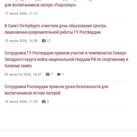
для воспитанников лагеря «Подсолнух»
правопорядок при проведении матча "Зенит" - "Балтика"
17 июля 2026, 11:27
06 августа 2026, 07:30
10
В Санкт-Петербурге отметили день образования Центра
В Выборгском районе наряд Росгвардии обнаружил
лицензионно-разрешительной работы ГУ Росгвардии
разыскиваемый преступный автотранспорт
15 июля 2026, 14:59
17
05 августа 2026, 12:25
2
Сотрудники ГУ Росгвардии приняли участие в чемпионатах Северо-
Петербургские росгвардейцы обнаружили объявленный в розыск
Западного округа войск национальной гвардии РФ по спортивному и
автомобиль, ранее использовавшийся при совершении кражи в
боевому самбо
Ленобласти
03 августа 2026, 10:07
7
1
04 августа 2026, 14:05
Сотрудники Росгвардии провели уроки безопасности для
воспитанников летних лагерей
14 июля 2026, 11:25
5
В Центральном районе наряд Росгвардии задержал рецидивиста,
ограбившего прохожего
17 июля 2026, 11:35
2