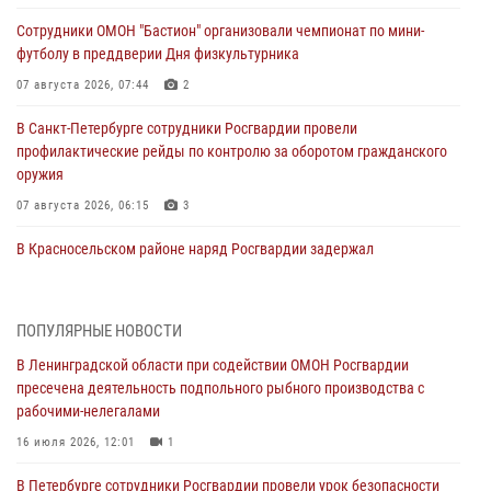
Сотрудники ОМОН "Бастион" организовали чемпионат по мини-
футболу в преддверии Дня физкультурника
07 августа 2026, 07:44
2
В Санкт-Петербурге сотрудники Росгвардии провели
профилактические рейды по контролю за оборотом гражданского
оружия
07 августа 2026, 06:15
3
В Красносельском районе наряд Росгвардии задержал
правонарушителя, угрожавшего 17-летнему подростку
травматическим оружием
06 августа 2026, 13:39
1
ПОПУЛЯРНЫЕ НОВОСТИ
В Ленинградской области при содействии ОМОН Росгвардии
В Центральном районе росгвардейцы оперативно задержали
пресечена деятельность подпольного рыбного производства с
хулигана, стрелявшего из пускового устройства рядом с жилыми
рабочими-нелегалами
домами
16 июля 2026, 12:01
1
06 августа 2026, 11:36
3
1
В Петербурге сотрудники Росгвардии провели урок безопасности
Сотрудники и военнослужащие Росгвардии обеспечили