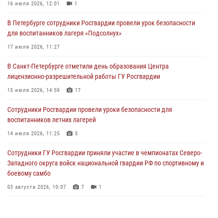
16 июля 2026, 12:01
1
03 августа 2026, 10:07
7
1
В Петербурге сотрудники Росгвардии провели урок безопасности
В Ленобласти сотрудники ОМОН Росгвардии оказали содействие
для воспитанников лагеря «Подсолнух»
полиции в проведении профилактического мероприятия
17 июля 2026, 11:27
03 августа 2026, 09:16
5
В Санкт-Петербурге отметили день образования Центра
В Петербурге сотрудники Росгвардии обеспечили правопорядок в
лицензионно-разрешительной работы ГУ Росгвардии
День Воздушно-десантных войск
15 июля 2026, 14:59
17
02 августа 2026, 19:30
10
Сотрудники Росгвардии провели уроки безопасности для
Сотрудники Росгвардии на Пушкинской улице задержали двух
воспитанников летних лагерей
граждан, подозреваемых в попытке поджога одного из баров в
центре города
14 июля 2026, 11:25
5
02 августа 2026, 11:39
3
Сотрудники ГУ Росгвардии приняли участие в чемпионатах Северо-
Западного округа войск национальной гвардии РФ по спортивному и
боевому самбо
03 августа 2026, 10:07
7
1
В Центральном районе наряд Росгвардии задержал рецидивиста,
ограбившего прохожего