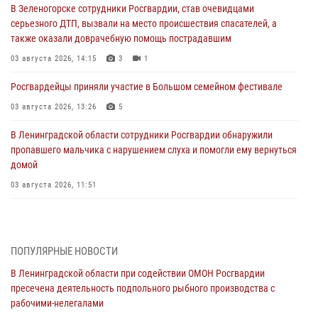
В Зеленогорске сотрудники Росгвардии, став очевидцами
серьезного ДТП, вызвали на место происшествия спасателей, а
также оказали доврачебную помощь пострадавшим
03 августа 2026, 14:15
3
1
Росгвардейцы приняли участие в Большом семейном фестивале
03 августа 2026, 13:26
5
В Ленинградской области сотрудники Росгвардии обнаружили
пропавшего мальчика с нарушением слуха и помогли ему вернуться
домой
03 августа 2026, 11:51
В Санкт-Петербурге при содействии СОБР Росгвардии задержаны
подозреваемые в мошеннических действиях
03 августа 2026, 10:15
1
ПОПУЛЯРНЫЕ НОВОСТИ
В Ленинградской области при содействии ОМОН Росгвардии
Сотрудники ГУ Росгвардии приняли участие в чемпионатах Северо-
пресечена деятельность подпольного рыбного производства с
Западного округа войск национальной гвардии РФ по спортивному и
рабочими-нелегалами
боевому самбо