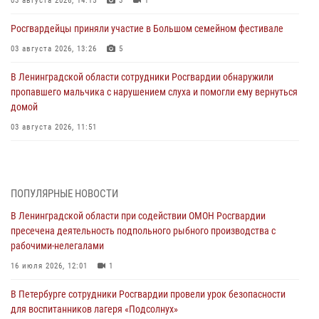
03 августа 2026, 14:15
3
1
Росгвардейцы приняли участие в Большом семейном фестивале
03 августа 2026, 13:26
5
В Ленинградской области сотрудники Росгвардии обнаружили
пропавшего мальчика с нарушением слуха и помогли ему вернуться
домой
03 августа 2026, 11:51
В Санкт-Петербурге при содействии СОБР Росгвардии задержаны
подозреваемые в мошеннических действиях
03 августа 2026, 10:15
1
ПОПУЛЯРНЫЕ НОВОСТИ
В Ленинградской области при содействии ОМОН Росгвардии
Сотрудники ГУ Росгвардии приняли участие в чемпионатах Северо-
пресечена деятельность подпольного рыбного производства с
Западного округа войск национальной гвардии РФ по спортивному и
рабочими-нелегалами
боевому самбо
16 июля 2026, 12:01
1
03 августа 2026, 10:07
7
1
В Петербурге сотрудники Росгвардии провели урок безопасности
В Ленобласти сотрудники ОМОН Росгвардии оказали содействие
для воспитанников лагеря «Подсолнух»
полиции в проведении профилактического мероприятия