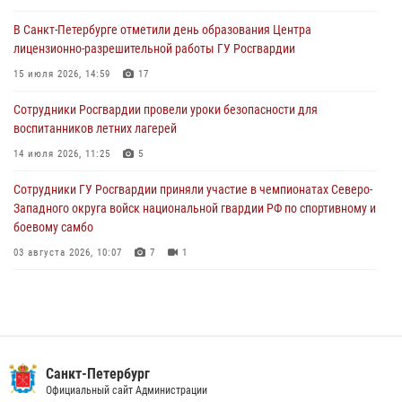
В Санкт-Петербурге отметили день образования Центра
В Петербурге сотрудники Росгвардии обеспечили правопорядок в
лицензионно-разрешительной работы ГУ Росгвардии
День Воздушно-десантных войск
15 июля 2026, 14:59
17
02 августа 2026, 19:30
10
Сотрудники Росгвардии провели уроки безопасности для
Сотрудники Росгвардии на Пушкинской улице задержали двух
воспитанников летних лагерей
граждан, подозреваемых в попытке поджога одного из баров в
центре города
14 июля 2026, 11:25
5
02 августа 2026, 11:39
3
Сотрудники ГУ Росгвардии приняли участие в чемпионатах Северо-
Западного округа войск национальной гвардии РФ по спортивному и
боевому самбо
03 августа 2026, 10:07
7
1
В Центральном районе наряд Росгвардии задержал рецидивиста,
ограбившего прохожего
17 июля 2026, 11:35
2
В Красногвардейском районе росгвардейцы задержали хулигана,
Санкт-Петербург
угрожавшего мужчине пневматическим пистолетом
Официальный сайт Администрации