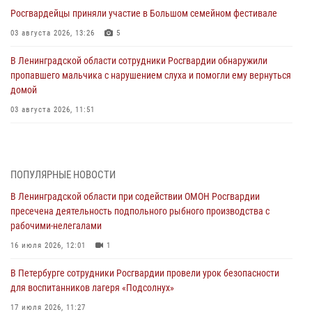
Росгвардейцы приняли участие в Большом семейном фестивале
03 августа 2026, 13:26
5
В Ленинградской области сотрудники Росгвардии обнаружили
пропавшего мальчика с нарушением слуха и помогли ему вернуться
домой
03 августа 2026, 11:51
В Санкт-Петербурге при содействии СОБР Росгвардии задержаны
подозреваемые в мошеннических действиях
03 августа 2026, 10:15
1
ПОПУЛЯРНЫЕ НОВОСТИ
В Ленинградской области при содействии ОМОН Росгвардии
Сотрудники ГУ Росгвардии приняли участие в чемпионатах Северо-
пресечена деятельность подпольного рыбного производства с
Западного округа войск национальной гвардии РФ по спортивному и
рабочими-нелегалами
боевому самбо
16 июля 2026, 12:01
1
03 августа 2026, 10:07
7
1
В Петербурге сотрудники Росгвардии провели урок безопасности
В Ленобласти сотрудники ОМОН Росгвардии оказали содействие
для воспитанников лагеря «Подсолнух»
полиции в проведении профилактического мероприятия
17 июля 2026, 11:27
03 августа 2026, 09:16
5