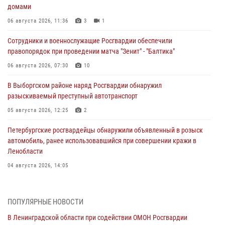
домами
06 августа 2026, 11:36
3
1
Сотрудники и военнослужащие Росгвардии обеспечили
правопорядок при проведении матча "Зенит" - "Балтика"
06 августа 2026, 07:30
10
В Выборгском районе наряд Росгвардии обнаружил
разыскиваемый преступный автотранспорт
05 августа 2026, 12:25
2
Петербургские росгвардейцы обнаружили объявленный в розыск
автомобиль, ранее использовавшийся при совершении кражи в
Ленобласти
04 августа 2026, 14:05
В Зеленогорске сотрудники Росгвардии, став очевидцами
серьезного ДТП, вызвали на место происшествия спасателей, а
ПОПУЛЯРНЫЕ НОВОСТИ
также оказали доврачебную помощь пострадавшим
В Ленинградской области при содействии ОМОН Росгвардии
03 августа 2026, 14:15
3
1