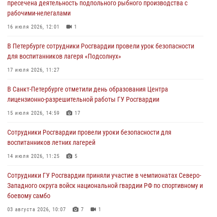
пресечена деятельность подпольного рыбного производства с
рабочими-нелегалами
Росгвардейцы приняли участие в Большом семейном фестивале
16 июля 2026, 12:01
1
03 августа 2026, 13:26
5
В Петербурге сотрудники Росгвардии провели урок безопасности
В Ленинградской области сотрудники Росгвардии обнаружили
для воспитанников лагеря «Подсолнух»
пропавшего мальчика с нарушением слуха и помогли ему вернуться
домой
17 июля 2026, 11:27
03 августа 2026, 11:51
В Санкт-Петербурге отметили день образования Центра
лицензионно-разрешительной работы ГУ Росгвардии
В Санкт-Петербурге при содействии СОБР Росгвардии задержаны
подозреваемые в мошеннических действиях
15 июля 2026, 14:59
17
03 августа 2026, 10:15
1
Сотрудники Росгвардии провели уроки безопасности для
воспитанников летних лагерей
Сотрудники ГУ Росгвардии приняли участие в чемпионатах Северо-
Западного округа войск национальной гвардии РФ по спортивному и
14 июля 2026, 11:25
5
боевому самбо
Сотрудники ГУ Росгвардии приняли участие в чемпионатах Северо-
03 августа 2026, 10:07
7
1
Западного округа войск национальной гвардии РФ по спортивному и
боевому самбо
03 августа 2026, 10:07
7
1