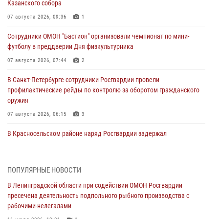
Казанского собора
07 августа 2026, 09:36
1
Сотрудники ОМОН "Бастион" организовали чемпионат по мини-
футболу в преддверии Дня физкультурника
07 августа 2026, 07:44
2
В Санкт-Петербурге сотрудники Росгвардии провели
профилактические рейды по контролю за оборотом гражданского
оружия
07 августа 2026, 06:15
3
В Красносельском районе наряд Росгвардии задержал
правонарушителя, угрожавшего 17-летнему подростку
травматическим оружием
06 августа 2026, 13:39
1
ПОПУЛЯРНЫЕ НОВОСТИ
В Ленинградской области при содействии ОМОН Росгвардии
В Центральном районе росгвардейцы оперативно задержали
пресечена деятельность подпольного рыбного производства с
хулигана, стрелявшего из пускового устройства рядом с жилыми
рабочими-нелегалами
домами