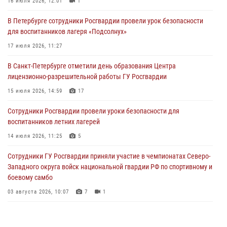
16 июля 2026, 12:01
1
06 августа 2026, 11:36
3
1
В Петербурге сотрудники Росгвардии провели урок безопасности
Сотрудники и военнослужащие Росгвардии обеспечили
для воспитанников лагеря «Подсолнух»
правопорядок при проведении матча "Зенит" - "Балтика"
17 июля 2026, 11:27
06 августа 2026, 07:30
10
В Санкт-Петербурге отметили день образования Центра
В Выборгском районе наряд Росгвардии обнаружил
лицензионно-разрешительной работы ГУ Росгвардии
разыскиваемый преступный автотранспорт
15 июля 2026, 14:59
17
05 августа 2026, 12:25
2
Сотрудники Росгвардии провели уроки безопасности для
Петербургские росгвардейцы обнаружили объявленный в розыск
воспитанников летних лагерей
автомобиль, ранее использовавшийся при совершении кражи в
Ленобласти
14 июля 2026, 11:25
5
04 августа 2026, 14:05
Сотрудники ГУ Росгвардии приняли участие в чемпионатах Северо-
Западного округа войск национальной гвардии РФ по спортивному и
боевому самбо
03 августа 2026, 10:07
7
1
В Центральном районе наряд Росгвардии задержал рецидивиста,
ограбившего прохожего