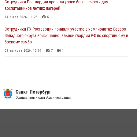
Сотрудники Росгвардии провели уроки безопасности для
Петербургские росгвардейцы обнаружили объявленный в розыск
воспитанников летних лагерей
автомобиль, ранее использовавшийся при совершении кражи в
Ленобласти
14 июля 2026, 11:25
5
04 августа 2026, 14:05
Сотрудники ГУ Росгвардии приняли участие в чемпионатах Северо-
Западного округа войск национальной гвардии РФ по спортивному и
боевому самбо
03 августа 2026, 10:07
7
1
В Центральном районе наряд Росгвардии задержал рецидивиста,
ограбившего прохожего
17 июля 2026, 11:35
2
В Красногвардейском районе росгвардейцы задержали хулигана,
Санкт-Петербург
угрожавшего мужчине пневматическим пистолетом
Официальный сайт Администрации
16 июля 2026, 15:25
В Калининском районе сотрудники Росгвардии задержали
правонарушителя, избившего посетителя бара
15 июля 2026, 10:50