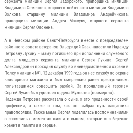
сержанта милиции Сергея Задорского, прапорщика милиции
Владимира Семенова, старшего лейтенанта милиции Владимира
Волкова, старшину милиции Владимира Андрейчикова,
прапорщика милиции Андрея Максуля, старшего сержанта
милиции Сергея Олонена.
А в Невском районе Санкт-Петербурга вместе с председателем
районного совета ветеранов Эльфридой Саак навестили Надежду
Петровну Лукину – маму погибшего при исполнении служебного
долга младшего сержанта милиции Сергея Лукина. Сергей
Александрович проходил службу во вневедомственной охране в
Полку милиции №1. 12 декабря 1999 года он нес службу по охране
ювелирного магазина и был смертельно ранен преступником,
попытавшимся совершить разбой. За проявленный героизм
Сергей Лукин был удостоен ордена Мужества (посмертно).
Надежда Петровна рассказала о сыне, о его преданности своей
профессии, а также о том, как он выбрал путь защитника
правопорядка. Также мама Сергея поделилась воспоминаниями
о счастливых моментах жизни с сыном, которые она бережно
хранит в памяти и в сердце.