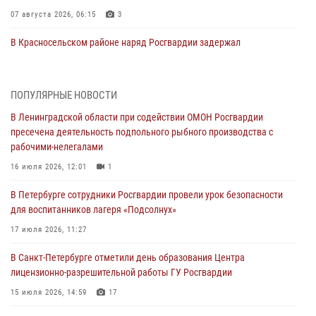
07 августа 2026, 06:15
3
В Красносельском районе наряд Росгвардии задержал
правонарушителя, угрожавшего 17-летнему подростку
травматическим оружием
06 августа 2026, 13:39
1
ПОПУЛЯРНЫЕ НОВОСТИ
В Ленинградской области при содействии ОМОН Росгвардии
В Центральном районе росгвардейцы оперативно задержали
пресечена деятельность подпольного рыбного производства с
хулигана, стрелявшего из пускового устройства рядом с жилыми
рабочими-нелегалами
домами
16 июля 2026, 12:01
1
06 августа 2026, 11:36
3
1
В Петербурге сотрудники Росгвардии провели урок безопасности
Сотрудники и военнослужащие Росгвардии обеспечили
для воспитанников лагеря «Подсолнух»
правопорядок при проведении матча "Зенит" - "Балтика"
17 июля 2026, 11:27
06 августа 2026, 07:30
10
В Санкт-Петербурге отметили день образования Центра
В Выборгском районе наряд Росгвардии обнаружил
лицензионно-разрешительной работы ГУ Росгвардии
разыскиваемый преступный автотранспорт
15 июля 2026, 14:59
17
05 августа 2026, 12:25
2