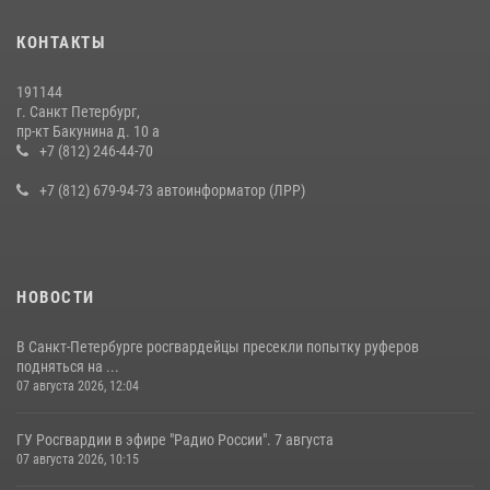
Представитель Росгвардии принял участие в работе круглого стола
КОНТАКТЫ
на III Международном петербургском цифровом форуме
19 июля 2026, 09:24
2
191144
г. Санкт Петербург,
В Ленобласти сотрудники Росгвардии провели встречу с
пр-кт Бакунина д. 10 а
воспитанниками детского клуба «Умные каникулы»
+7 (812) 246-44-70
16 июля 2026, 10:58
2
+7 (812) 679-94-73 автоинформатор (ЛРР)
НОВОСТИ
В Санкт-Петербурге росгвардейцы пресекли попытку руферов
подняться на ...
07 августа 2026, 12:04
ГУ Росгвардии в эфире "Радио России". 7 августа
07 августа 2026, 10:15