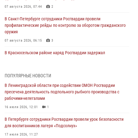
07 августа 2026, 07:44
2
В Санкт-Петербурге сотрудники Росгвардии провели
профилактические рейды по контролю за оборотом гражданского
оружия
07 августа 2026, 06:15
3
В Красносельском районе наряд Росгвардии задержал
правонарушителя, угрожавшего 17-летнему подростку
травматическим оружием
06 августа 2026, 13:39
1
ПОПУЛЯРНЫЕ НОВОСТИ
В Ленинградской области при содействии ОМОН Росгвардии
В Центральном районе росгвардейцы оперативно задержали
пресечена деятельность подпольного рыбного производства с
хулигана, стрелявшего из пускового устройства рядом с жилыми
рабочими-нелегалами
домами
16 июля 2026, 12:01
1
06 августа 2026, 11:36
3
1
В Петербурге сотрудники Росгвардии провели урок безопасности
Сотрудники и военнослужащие Росгвардии обеспечили
для воспитанников лагеря «Подсолнух»
правопорядок при проведении матча "Зенит" - "Балтика"
17 июля 2026, 11:27
06 августа 2026, 07:30
10