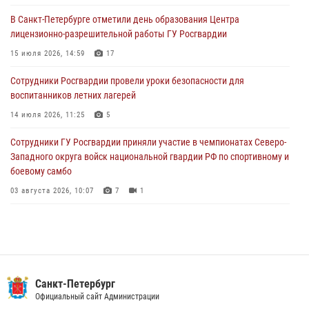
В Санкт-Петербурге отметили день образования Центра
В Выборгском районе наряд Росгвардии обнаружил
лицензионно-разрешительной работы ГУ Росгвардии
разыскиваемый преступный автотранспорт
15 июля 2026, 14:59
17
05 августа 2026, 12:25
2
Сотрудники Росгвардии провели уроки безопасности для
Петербургские росгвардейцы обнаружили объявленный в розыск
воспитанников летних лагерей
автомобиль, ранее использовавшийся при совершении кражи в
Ленобласти
14 июля 2026, 11:25
5
04 августа 2026, 14:05
Сотрудники ГУ Росгвардии приняли участие в чемпионатах Северо-
Западного округа войск национальной гвардии РФ по спортивному и
боевому самбо
03 августа 2026, 10:07
7
1
В Центральном районе наряд Росгвардии задержал рецидивиста,
ограбившего прохожего
17 июля 2026, 11:35
2
В Красногвардейском районе росгвардейцы задержали хулигана,
Санкт-Петербург
угрожавшего мужчине пневматическим пистолетом
Официальный сайт Администрации