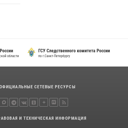
15 июля 2026, 10:50
Представитель Росгвардии принял участие в
работе круглого стола на III Международном
петербургском цифровом форуме
19 июля 2026, 09:24
2
В Ленобласти сотрудники Росгвардии
 России
ГСУ Следственного комитета России
провели встречу с воспитанниками детского
дской области
по г.Санкт-Петербургу
клуба «Умные каникулы»
16 июля 2026, 10:58
2
ОФИЦИАЛЬНЫЕ СЕТЕВЫЕ РЕСУРСЫ
РАВОВАЯ И ТЕХНИЧЕСКАЯ ИНФОРМАЦИЯ