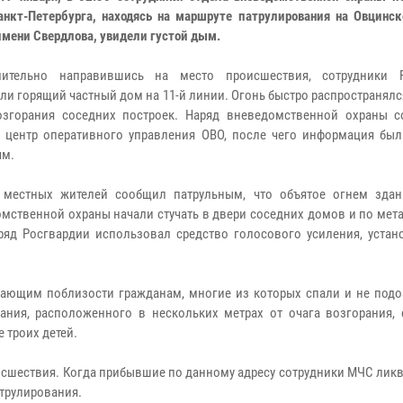
анкт-Петербурга, находясь на маршруте патрулирования на Овцинск
имени Свердлова, увидели густой дым.
лительно направившись на место происшествия, сотрудники Р
ли горящий частный дом на 11-й линии. Огонь быстро распространялс
озгорания соседних построек. Наряд вневедомственной охраны 
 центр оперативного управления ОВО, после чего информация был
ям.
 местных жителей сообщил патрульным, что объятое огнем зда
омственной охраны начали стучать в двери соседних домов и по ме
ряд Росгвардии использовал средство голосового усиления, устан
ающим поблизости гражданам, многие из которых спали и не подо
ания, расположенного в нескольких метрах от очага возгорания, 
 троих детей.
исшествия. Когда прибывшие по данному адресу сотрудники МЧС лик
атрулирования.