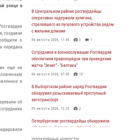
ой улице в
В Центральном районе росгвардейцы
оперативно задержали хулигана,
стрелявшего из пускового устройства рядом
осгвардии
с жилыми домами
я, создавая
сообщили о
06 августа 2026, 11:36
3
1
а передана
Сотрудники и военнослужащие Росгвардии
обеспечили правопорядок при проведении
матча "Зенит" - "Балтика"
ние еще не
таллическим
06 августа 2026, 07:30
10
овленное в
В Выборгском районе наряд Росгвардии
обнаружил разыскиваемый преступный
автотранспорт
зревали об
сотрудники
05 августа 2026, 12:25
2
Петербургские росгвардейцы обнаружили
объявленный в розыск автомобиль, ранее
видировали
использовавшийся при совершении кражи в
ПОПУЛЯРНЫЕ НОВОСТИ