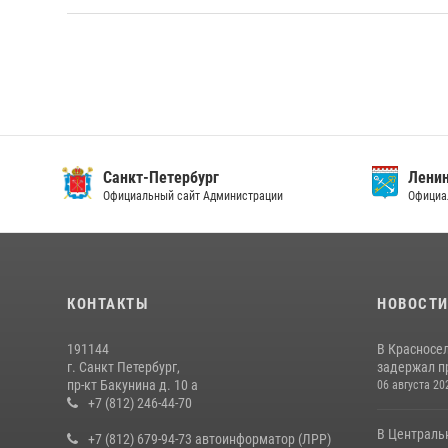
Санкт-Петербург
Ленин
Официальный сайт Администрации
Официа
КОНТАКТЫ
НОВОСТ
191144
В Красносе
г. Санкт Петербург,
задержал пр
пр-кт Бакунина д. 10 а
06 августа 20
+7 (812) 246-44-70
В Централь
+7 (812) 679-94-73 автоинформатор (ЛРР)