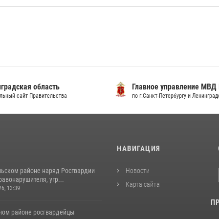
градская область
Главное управление МВД
льный сайт Правительства
по г.Санкт-Петербургу и Ленингра
И
НАВИГАЦИЯ
льском районе наряд Росгвардии
Новости
авонарушителя, угр...
Карта сайта
26, 13:39
П
ном районе росгвардейцы