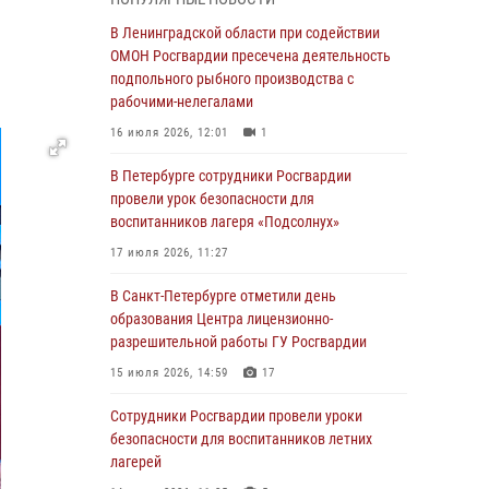
Ленобласти
В Ленинградской области при содействии
04 августа 2026, 14:05
ОМОН Росгвардии пресечена деятельность
В Зеленогорске сотрудники Росгвардии, став
подпольного рыбного производства с
очевидцами серьезного ДТП, вызвали на
рабочими-нелегалами
место происшествия спасателей, а также
16 июля 2026, 12:01
1
оказали доврачебную помощь
пострадавшим
В Петербурге сотрудники Росгвардии
провели урок безопасности для
03 августа 2026, 14:15
3
1
воспитанников лагеря «Подсолнух»
Росгвардейцы приняли участие в Большом
17 июля 2026, 11:27
семейном фестивале
В Санкт-Петербурге отметили день
03 августа 2026, 13:26
5
образования Центра лицензионно-
В Ленинградской области сотрудники
разрешительной работы ГУ Росгвардии
Росгвардии обнаружили пропавшего
15 июля 2026, 14:59
17
мальчика с нарушением слуха и помогли ему
вернуться домой
Сотрудники Росгвардии провели уроки
безопасности для воспитанников летних
03 августа 2026, 11:51
лагерей
В Санкт-Петербурге при содействии СОБР