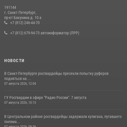
19 июля 2026, 09:24
2
191144
г. Санкт Петербург,
В Ленобласти сотрудники Росгвардии провели встречу с
пр-кт Бакунина д. 10 а
воспитанниками детского клуба «Умные каникулы»
+7 (812) 246-44-70
16 июля 2026, 10:58
2
+7 (812) 679-94-73 автоинформатор (ЛРР)
НОВОСТИ
В Санкт-Петербурге росгвардейцы пресекли попытку руферов
подняться на ...
07 августа 2026, 12:04
ГУ Росгвардии в эфире "Радио России". 7 августа
07 августа 2026, 10:15
В Центральном районе росгвардейцы задержали хулигана, пугавшего
пневма...
07 августа 2026, 09:36