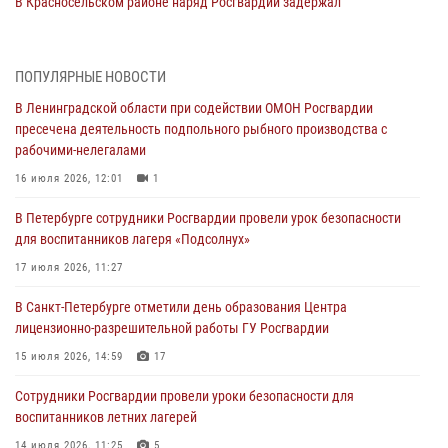
В Красносельском районе наряд Росгвардии задержал
правонарушителя, угрожавшего 17-летнему подростку
травматическим оружием
06 августа 2026, 13:39
1
ПОПУЛЯРНЫЕ НОВОСТИ
В Ленинградской области при содействии ОМОН Росгвардии
В Центральном районе росгвардейцы оперативно задержали
пресечена деятельность подпольного рыбного производства с
хулигана, стрелявшего из пускового устройства рядом с жилыми
рабочими-нелегалами
домами
16 июля 2026, 12:01
1
06 августа 2026, 11:36
3
1
В Петербурге сотрудники Росгвардии провели урок безопасности
Сотрудники и военнослужащие Росгвардии обеспечили
для воспитанников лагеря «Подсолнух»
правопорядок при проведении матча "Зенит" - "Балтика"
17 июля 2026, 11:27
06 августа 2026, 07:30
10
В Санкт-Петербурге отметили день образования Центра
В Выборгском районе наряд Росгвардии обнаружил
лицензионно-разрешительной работы ГУ Росгвардии
разыскиваемый преступный автотранспорт
15 июля 2026, 14:59
17
05 августа 2026, 12:25
2
Сотрудники Росгвардии провели уроки безопасности для
Петербургские росгвардейцы обнаружили объявленный в розыск
воспитанников летних лагерей
автомобиль, ранее использовавшийся при совершении кражи в
Ленобласти
14 июля 2026, 11:25
5