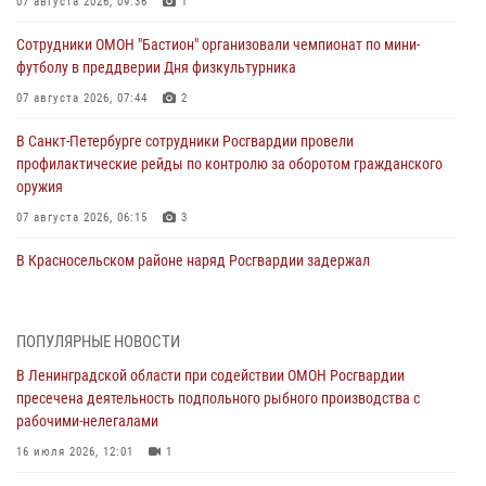
07 августа 2026, 09:36
1
Сотрудники ОМОН "Бастион" организовали чемпионат по мини-
футболу в преддверии Дня физкультурника
07 августа 2026, 07:44
2
В Санкт-Петербурге сотрудники Росгвардии провели
профилактические рейды по контролю за оборотом гражданского
оружия
07 августа 2026, 06:15
3
В Красносельском районе наряд Росгвардии задержал
правонарушителя, угрожавшего 17-летнему подростку
травматическим оружием
06 августа 2026, 13:39
1
ПОПУЛЯРНЫЕ НОВОСТИ
В Ленинградской области при содействии ОМОН Росгвардии
В Центральном районе росгвардейцы оперативно задержали
пресечена деятельность подпольного рыбного производства с
хулигана, стрелявшего из пускового устройства рядом с жилыми
рабочими-нелегалами
домами
16 июля 2026, 12:01
1
06 августа 2026, 11:36
3
1