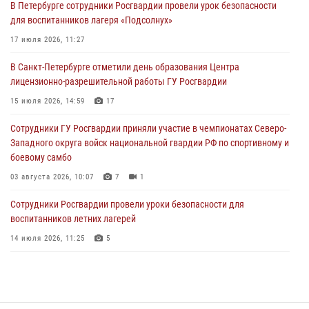
В Петербурге сотрудники Росгвардии провели урок безопасности
Сотрудники и военнослужащие Росгвардии обеспечили
для воспитанников лагеря «Подсолнух»
правопорядок при проведении матча "Зенит" - "Балтика"
17 июля 2026, 11:27
06 августа 2026, 07:30
10
В Санкт-Петербурге отметили день образования Центра
В Выборгском районе наряд Росгвардии обнаружил
лицензионно-разрешительной работы ГУ Росгвардии
разыскиваемый преступный автотранспорт
15 июля 2026, 14:59
17
05 августа 2026, 12:25
2
Сотрудники ГУ Росгвардии приняли участие в чемпионатах Северо-
Петербургские росгвардейцы обнаружили объявленный в розыск
Западного округа войск национальной гвардии РФ по спортивному и
автомобиль, ранее использовавшийся при совершении кражи в
боевому самбо
Ленобласти
03 августа 2026, 10:07
7
1
04 августа 2026, 14:05
Сотрудники Росгвардии провели уроки безопасности для
воспитанников летних лагерей
14 июля 2026, 11:25
5
В Центральном районе наряд Росгвардии задержал рецидивиста,
ограбившего прохожего
17 июля 2026, 11:35
2