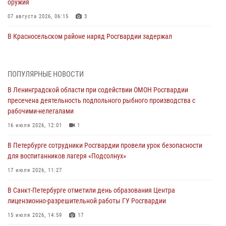
оружия
07 августа 2026, 06:15
3
В Красносельском районе наряд Росгвардии задержал
правонарушителя, угрожавшего 17-летнему подростку
травматическим оружием
06 августа 2026, 13:39
1
ПОПУЛЯРНЫЕ НОВОСТИ
В Ленинградской области при содействии ОМОН Росгвардии
В Центральном районе росгвардейцы оперативно задержали
пресечена деятельность подпольного рыбного производства с
хулигана, стрелявшего из пускового устройства рядом с жилыми
рабочими-нелегалами
домами
16 июля 2026, 12:01
1
06 августа 2026, 11:36
3
1
В Петербурге сотрудники Росгвардии провели урок безопасности
Сотрудники и военнослужащие Росгвардии обеспечили
для воспитанников лагеря «Подсолнух»
правопорядок при проведении матча "Зенит" - "Балтика"
17 июля 2026, 11:27
06 августа 2026, 07:30
10
В Санкт-Петербурге отметили день образования Центра
В Выборгском районе наряд Росгвардии обнаружил
лицензионно-разрешительной работы ГУ Росгвардии
разыскиваемый преступный автотранспорт
15 июля 2026, 14:59
17
05 августа 2026, 12:25
2