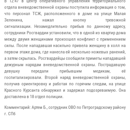
В 12:47 в центр оперативного управления территориального
отдела вневедомственной охраны поступила информация о том,
что персонал ТСЖ, расположенного в доме на улице Малая
Зеленина, нажал кнопку тревожной
сигнализации. Незамедлительно прибыв по данному адресу,
сотрудники Росгвардии установили, что в одной из квартир дома
между двумя женщинами произошел конфликт с применением
силы. После нападавшая насильно привела женщину в холл на
первом этаже дома, где нанесла ей несколько ножевых ранений,
а затем скрылась. Росгвардейцы сообщили приметы нападавшей
дежурным нарядам вневедомственной охраны. Пострадавшую
девушку передали прибывшим медикам, её
госпитализировали. Второй наряд вневедомственной охраны,
получив ориентировку и работая по горячим следам, на улице
Красного Курсанта обнаружил и задержал подозреваемую. Она
доставлена в 18 отдел полиции.
Комментарий: Артем Б., сотрудник ОВО по Петроградскому району
г. СПб