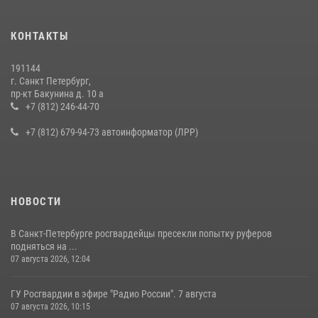
Представитель Росгвардии принял участие в работе круглого стола
КОНТАКТЫ
на III Международном петербургском цифровом форуме
19 июля 2026, 09:24
2
191144
г. Санкт Петербург,
В Ленобласти сотрудники Росгвардии провели встречу с
пр-кт Бакунина д. 10 а
воспитанниками детского клуба «Умные каникулы»
+7 (812) 246-44-70
16 июля 2026, 10:58
2
+7 (812) 679-94-73 автоинформатор (ЛРР)
НОВОСТИ
В Санкт-Петербурге росгвардейцы пресекли попытку руферов
подняться на ...
07 августа 2026, 12:04
ГУ Росгвардии в эфире "Радио России". 7 августа
07 августа 2026, 10:15