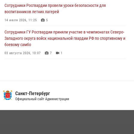
Сотрудники Росгвардии провели уроки безопасности для
Петербургские росгвардейцы обнаружили объявленный в розыск
воспитанников летних лагерей
автомобиль, ранее использовавшийся при совершении кражи в
Ленобласти
14 июля 2026, 11:25
5
04 августа 2026, 14:05
Сотрудники ГУ Росгвардии приняли участие в чемпионатах Северо-
Западного округа войск национальной гвардии РФ по спортивному и
боевому самбо
03 августа 2026, 10:07
7
1
В Центральном районе наряд Росгвардии задержал рецидивиста,
ограбившего прохожего
17 июля 2026, 11:35
2
В Красногвардейском районе росгвардейцы задержали хулигана,
Санкт-Петербург
угрожавшего мужчине пневматическим пистолетом
Официальный сайт Администрации
16 июля 2026, 15:25
В Калининском районе сотрудники Росгвардии задержали
правонарушителя, избившего посетителя бара
15 июля 2026, 10:50