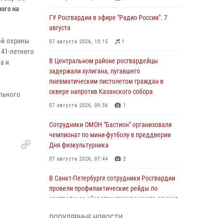
ого на
ГУ Росгвардии в эфире "Радио России". 7
августа
ой охраны
07 августа 2026, 10:15
1
 41-летнего
В Центральном районе росгвардейцы
а и
задержали хулигана, пугавшего
пневматическим пистолетом граждан в
сквере напротив Казанского собора
льного
07 августа 2026, 09:36
1
Сотрудники ОМОН "Бастион" организовали
чемпионат по мини-футболу в преддверии
Дня физкультурника
07 августа 2026, 07:44
2
В Санкт-Петербурге сотрудники Росгвардии
провели профилактические рейды по
контролю за оборотом гражданского оружия
07 августа 2026, 06:15
3
ПОПУЛЯРНЫЕ НОВОСТИ