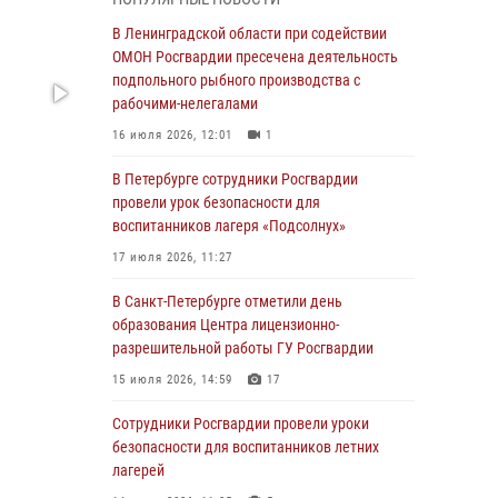
В Красносельском районе наряд Росгвардии
В Ленинградской области при содействии
задержал правонарушителя, угрожавшего 17-
ОМОН Росгвардии пресечена деятельность
летнему подростку травматическим оружием
подпольного рыбного производства с
рабочими-нелегалами
06 августа 2026, 13:39
1
16 июля 2026, 12:01
1
В Центральном районе росгвардейцы
оперативно задержали хулигана,
В Петербурге сотрудники Росгвардии
стрелявшего из пускового устройства рядом
провели урок безопасности для
с жилыми домами
воспитанников лагеря «Подсолнух»
06 августа 2026, 11:36
3
1
17 июля 2026, 11:27
Сотрудники и военнослужащие Росгвардии
В Санкт-Петербурге отметили день
обеспечили правопорядок при проведении
образования Центра лицензионно-
матча "Зенит" - "Балтика"
разрешительной работы ГУ Росгвардии
06 августа 2026, 07:30
10
15 июля 2026, 14:59
17
В Выборгском районе наряд Росгвардии
Сотрудники Росгвардии провели уроки
обнаружил разыскиваемый преступный
безопасности для воспитанников летних
автотранспорт
лагерей