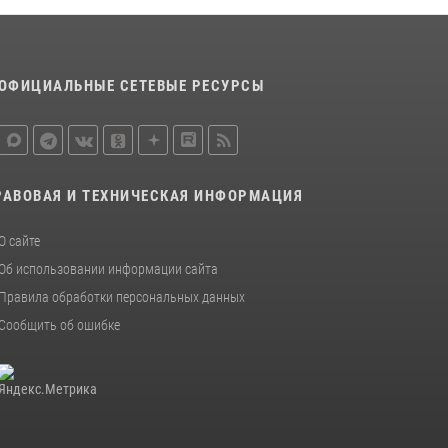
15 июля 2026, 10:50
Представитель Росгвардии принял участие в
работе круглого стола на III Международном
ОФИЦИАЛЬНЫЕ СЕТЕВЫЕ РЕСУРСЫ
петербургском цифровом форуме
19 июля 2026, 09:24
2
В Ленобласти сотрудники Росгвардии
провели встречу с воспитанниками детского
РАВОВАЯ И ТЕХНИЧЕСКАЯ ИНФОРМАЦИЯ
клуба «Умные каникулы»
16 июля 2026, 10:58
2
О сайте
Об использовании информации сайта
Правила обработки персональных данных
Сообщить об ошибке