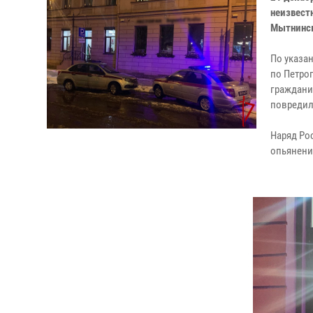
неизвест
Мытнинск
По указа
по Петро
граждани
повредил
Наряд Ро
опьянени