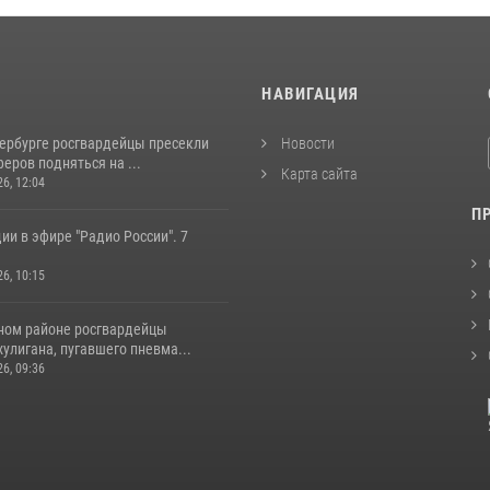
И
НАВИГАЦИЯ
тербурге росгвардейцы пресекли
Новости
еров подняться на ...
Карта сайта
26, 12:04
П
ии в эфире "Радио России". 7
26, 10:15
ном районе росгвардейцы
улигана, пугавшего пневма...
26, 09:36