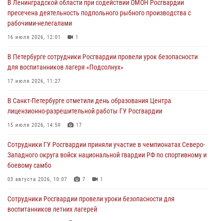
В Ленинградской области при содействии ОМОН Росгвардии
пресечена деятельность подпольного рыбного производства с
В Центральном районе росгвардейцы задержали хулигана,
рабочими-нелегалами
пугавшего пневматическим пистолетом граждан в сквере напротив
Казанского собора
16 июля 2026, 12:01
1
07 августа 2026, 09:36
1
В Петербурге сотрудники Росгвардии провели урок безопасности
для воспитанников лагеря «Подсолнух»
Сотрудники ОМОН "Бастион" организовали чемпионат по мини-
футболу в преддверии Дня физкультурника
17 июля 2026, 11:27
07 августа 2026, 07:44
2
В Санкт-Петербурге отметили день образования Центра
лицензионно-разрешительной работы ГУ Росгвардии
В Санкт-Петербурге сотрудники Росгвардии провели
профилактические рейды по контролю за оборотом гражданского
15 июля 2026, 14:59
17
оружия
Сотрудники ГУ Росгвардии приняли участие в чемпионатах Северо-
07 августа 2026, 06:15
3
Западного округа войск национальной гвардии РФ по спортивному и
боевому самбо
03 августа 2026, 10:07
7
1
Сотрудники Росгвардии провели уроки безопасности для
воспитанников летних лагерей