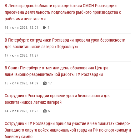
В Ленинградской области при содействии ОМОН Росгвардии
04 августа 2026, 14:05
пресечена деятельность подпольного рыбного производства с
рабочими-нелегалами
В Зеленогорске сотрудники Росгвардии, став очевидцами
серьезного ДТП, вызвали на место происшествия спасателей, а
16 июля 2026, 12:01
1
также оказали доврачебную помощь пострадавшим
В Петербурге сотрудники Росгвардии провели урок безопасности
03 августа 2026, 14:15
3
1
для воспитанников лагеря «Подсолнух»
Росгвардейцы приняли участие в Большом семейном фестивале
17 июля 2026, 11:27
03 августа 2026, 13:26
5
В Санкт-Петербурге отметили день образования Центра
лицензионно-разрешительной работы ГУ Росгвардии
В Ленинградской области сотрудники Росгвардии обнаружили
пропавшего мальчика с нарушением слуха и помогли ему вернуться
15 июля 2026, 14:59
17
домой
Сотрудники Росгвардии провели уроки безопасности для
03 августа 2026, 11:51
воспитанников летних лагерей
В Санкт-Петербурге при содействии СОБР Росгвардии задержаны
14 июля 2026, 11:25
5
подозреваемые в мошеннических действиях
Сотрудники ГУ Росгвардии приняли участие в чемпионатах Северо-
03 августа 2026, 10:15
1
Западного округа войск национальной гвардии РФ по спортивному и
боевому самбо