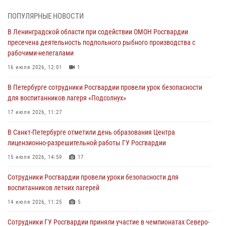
автомобиль, ранее использовавшийся при совершении кражи в
ПОПУЛЯРНЫЕ НОВОСТИ
Ленобласти
В Ленинградской области при содействии ОМОН Росгвардии
04 августа 2026, 14:05
пресечена деятельность подпольного рыбного производства с
рабочими-нелегалами
В Зеленогорске сотрудники Росгвардии, став очевидцами
серьезного ДТП, вызвали на место происшествия спасателей, а
16 июля 2026, 12:01
1
также оказали доврачебную помощь пострадавшим
В Петербурге сотрудники Росгвардии провели урок безопасности
03 августа 2026, 14:15
3
1
для воспитанников лагеря «Подсолнух»
Росгвардейцы приняли участие в Большом семейном фестивале
17 июля 2026, 11:27
03 августа 2026, 13:26
5
В Санкт-Петербурге отметили день образования Центра
лицензионно-разрешительной работы ГУ Росгвардии
В Ленинградской области сотрудники Росгвардии обнаружили
пропавшего мальчика с нарушением слуха и помогли ему вернуться
15 июля 2026, 14:59
17
домой
Сотрудники Росгвардии провели уроки безопасности для
03 августа 2026, 11:51
воспитанников летних лагерей
В Санкт-Петербурге при содействии СОБР Росгвардии задержаны
14 июля 2026, 11:25
5
подозреваемые в мошеннических действиях
Сотрудники ГУ Росгвардии приняли участие в чемпионатах Северо-
03 августа 2026, 10:15
1