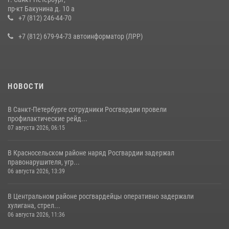
В Ленобласти сотрудники Росгвардии провели встречу с
пр-кт Бакунина д. 10 а
воспитанниками детского клуба «Умные каникулы»
+7 (812) 246-44-70
16 июля 2026, 10:58
2
+7 (812) 679-94-73 автоинформатор (ЛРР)
НОВОСТИ
В Санкт-Петербурге сотрудники Росгвардии провели
профилактические рейд...
07 августа 2026, 06:15
В Красносельском районе наряд Росгвардии задержал
правонарушителя, угр...
06 августа 2026, 13:39
В Центральном районе росгвардейцы оперативно задержали
хулигана, стрел...
06 августа 2026, 11:36