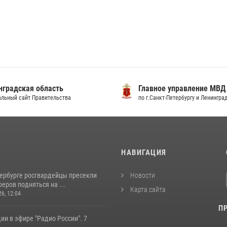
градская область
Главное управление МВД
льный сайт Правительства
по г.Санкт-Петербургу и Ленингра
И
НАВИГАЦИЯ
тербурге росгвардейцы пресекли
Новости
еров подняться на ...
Карта сайта
26, 12:04
П
ии в эфире "Радио России". 7