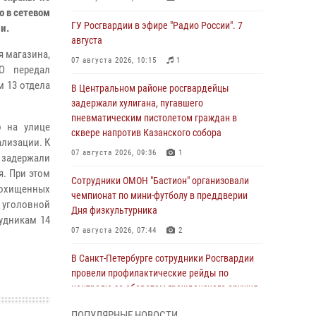
о в сетевом
ГУ Росгвардии в эфире "Радио России". 7
и.
августа
я магазина,
07 августа 2026, 10:15
1
О передал
м 13 отдела
В Центральном районе росгвардейцы
задержали хулигана, пугавшего
пневматическим пистолетом граждан в
о на улице
сквере напротив Казанского собора
лизации. К
07 августа 2026, 09:36
1
 задержали
я. При этом
Сотрудники ОМОН "Бастион" организовали
 похищенных
чемпионат по мини-футболу в преддверии
 уголовной
Дня физкультурника
рудникам 14
07 августа 2026, 07:44
2
В Санкт-Петербурге сотрудники Росгвардии
провели профилактические рейды по
контролю за оборотом гражданского оружия
07 августа 2026, 06:15
3
ПОПУЛЯРНЫЕ НОВОСТИ