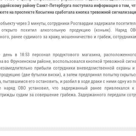
ардейскому району Санкт-Петербурга поступила информация о том, чт
кете на проспекте Косыгина сработала кнопка тревожной сигнализаци
 объекту через 3 минуты, сотрудники Росгвардии задержали посетител
 открыто похитил алкогольную продукцию (коньяк). Наряд ОВ
ного, ранее судимого за кражу, мошенничество и грабеж, сотрудника
 день в 18:53 персонал продуктового магазина, расположенног
а во Фрунзенском районе, воспользовался кнопкой тревожной сигна
незамедлительно прибыли сотрудники вневедомственной охраны и
одукцию (две бутылки виски), а затем предпринял попытку скрытьс
 пытавшимся его остановить, и разбил в ходе драки с ними одну из
ке наряд ОВО установил, что задержанный ранее привлекался к
л трижды судим за совершение грабежа. Задержанного передали сот