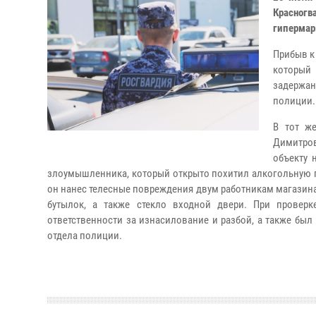
Красногв
гипермар
Прибыв к
который
задержан
полиции.
В тот же
Димитров
объекту 
злоумышленника, который открыто похитил алкогольную пр
он нанес телесные повреждения двум работникам магазина,
бутылок, а также стекло входной двери. При провер
ответственности за изнасилование и разбой, а также бы
отдела полиции.