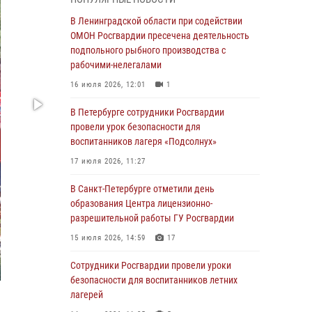
Ленобласти
В Ленинградской области при содействии
04 августа 2026, 14:05
ОМОН Росгвардии пресечена деятельность
В Зеленогорске сотрудники Росгвардии, став
подпольного рыбного производства с
очевидцами серьезного ДТП, вызвали на
рабочими-нелегалами
место происшествия спасателей, а также
16 июля 2026, 12:01
1
оказали доврачебную помощь
пострадавшим
В Петербурге сотрудники Росгвардии
провели урок безопасности для
03 августа 2026, 14:15
3
1
воспитанников лагеря «Подсолнух»
Росгвардейцы приняли участие в Большом
17 июля 2026, 11:27
семейном фестивале
В Санкт-Петербурге отметили день
03 августа 2026, 13:26
5
образования Центра лицензионно-
В Ленинградской области сотрудники
разрешительной работы ГУ Росгвардии
Росгвардии обнаружили пропавшего
15 июля 2026, 14:59
17
мальчика с нарушением слуха и помогли ему
вернуться домой
Сотрудники Росгвардии провели уроки
безопасности для воспитанников летних
03 августа 2026, 11:51
лагерей
В Санкт-Петербурге при содействии СОБР