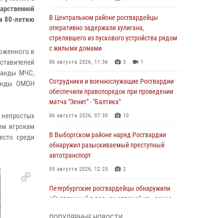
дарственной
В Центральном районе росгвардейцы
м 80-летию
оперативно задержали хулигана,
стрелявшего из пускового устройства рядом
с жилыми домами
ложенного в
ставителей
06 августа 2026, 11:36
3
1
манды МЧС,
Сотрудники и военнослужащие Росгвардии
манды ОМОН
обеспечили правопорядок при проведении
матча "Зенит" - "Балтика"
 непростых
06 августа 2026, 07:30
10
им игрокам
В Выборгском районе наряд Росгвардии
есто среди
обнаружил разыскиваемый преступный
автотранспорт
05 августа 2026, 12:25
2
Петербургские росгвардейцы обнаружили
объявленный в розыск автомобиль, ранее
использовавшийся при совершении кражи в
ПОПУЛЯРНЫЕ НОВОСТИ