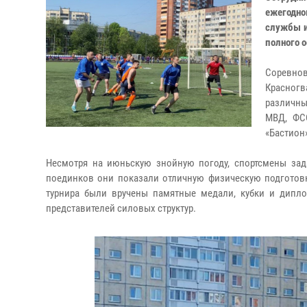
ежегодно
службы и
полного 
Соревнов
Красног
различны
МВД, ФС
«Бастион
Несмотря на июньскую знойную погоду, спортсмены за
поединков они показали отличную физическую подготов
турнира были вручены памятные медали, кубки и дипл
представителей силовых структур.