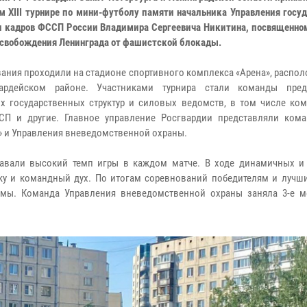
м XIII турнире по мини-футболу памяти начальника Управления госу
 кадров ФССП России Владимира Сергеевича Никитина, посвященно
освобождения Ленинграда от фашистской блокады.
ания проходили на стадионе спортивного комплекса «Арена», распо
вардейском районе. Участниками турнира стали команды пред
х государственных структур и силовых ведомств, в том числе ко
СП и другие. Главное управление Росгвардии представляли ко
» и Управления вневедомственной охраны.
давали высокий темп игры в каждом матче. В ходе динамичных и
ку и командный дух. По итогам соревнований победителям и лучш
омы. Команда Управления вневедомственной охраны заняла 3-е м