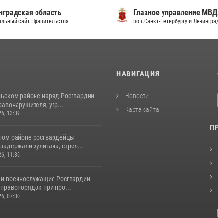
градская область
Главное управление МВД
льный сайт Правительства
по г.Санкт-Петербургу и Ленингра
И
НАВИГАЦИЯ
льском районе наряд Росгвардии
Новости
авонарушителя, угр...
Карта сайта
26, 13:39
П
ном районе росгвардейцы
задержали хулигана, стрел...
26, 11:36
 и военнослужащие Росгвардии
правопорядок при про...
26, 07:30