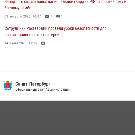
Западного округа войск национальной гвардии РФ по спортивному и
автомобиль, ранее использовавшийся при совершении кражи в
боевому самбо
Ленобласти
03 августа 2026, 10:07
7
1
04 августа 2026, 14:05
Сотрудники Росгвардии провели уроки безопасности для
воспитанников летних лагерей
14 июля 2026, 11:25
5
В Центральном районе наряд Росгвардии задержал рецидивиста,
ограбившего прохожего
17 июля 2026, 11:35
2
В Красногвардейском районе росгвардейцы задержали хулигана,
Санкт-Петербург
угрожавшего мужчине пневматическим пистолетом
Официальный сайт Администрации
16 июля 2026, 15:25
В Калининском районе сотрудники Росгвардии задержали
правонарушителя, избившего посетителя бара
15 июля 2026, 10:50