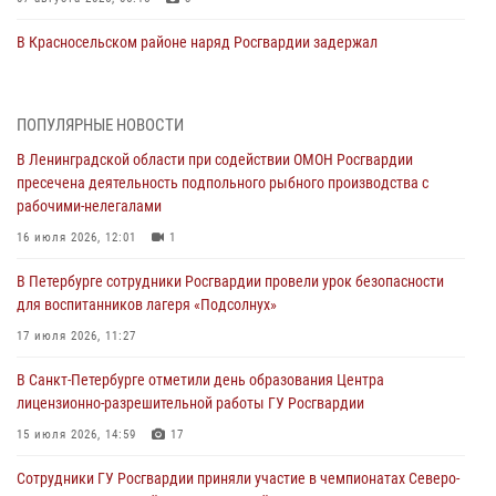
В Красносельском районе наряд Росгвардии задержал
правонарушителя, угрожавшего 17-летнему подростку
травматическим оружием
06 августа 2026, 13:39
1
ПОПУЛЯРНЫЕ НОВОСТИ
В Ленинградской области при содействии ОМОН Росгвардии
В Центральном районе росгвардейцы оперативно задержали
пресечена деятельность подпольного рыбного производства с
хулигана, стрелявшего из пускового устройства рядом с жилыми
рабочими-нелегалами
домами
16 июля 2026, 12:01
1
06 августа 2026, 11:36
3
1
В Петербурге сотрудники Росгвардии провели урок безопасности
Сотрудники и военнослужащие Росгвардии обеспечили
для воспитанников лагеря «Подсолнух»
правопорядок при проведении матча "Зенит" - "Балтика"
17 июля 2026, 11:27
06 августа 2026, 07:30
10
В Санкт-Петербурге отметили день образования Центра
В Выборгском районе наряд Росгвардии обнаружил
лицензионно-разрешительной работы ГУ Росгвардии
разыскиваемый преступный автотранспорт
15 июля 2026, 14:59
17
05 августа 2026, 12:25
2
Сотрудники ГУ Росгвардии приняли участие в чемпионатах Северо-
Петербургские росгвардейцы обнаружили объявленный в розыск