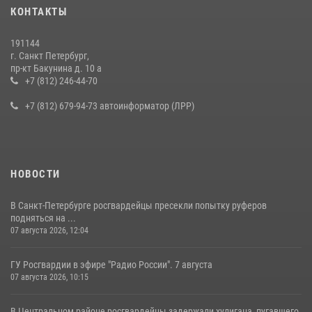
Представитель Росгвардии принял участие в работе круглого стола
КОНТАКТЫ
на III Международном петербургском цифровом форуме
19 июля 2026, 09:24
2
191144
г. Санкт Петербург,
В Ленобласти сотрудники Росгвардии провели встречу с
пр-кт Бакунина д. 10 а
воспитанниками детского клуба «Умные каникулы»
+7 (812) 246-44-70
16 июля 2026, 10:58
2
+7 (812) 679-94-73 автоинформатор (ЛРР)
НОВОСТИ
В Санкт-Петербурге росгвардейцы пресекли попытку руферов
подняться на ...
07 августа 2026, 12:04
ГУ Росгвардии в эфире "Радио России". 7 августа
07 августа 2026, 10:15
В Центральном районе росгвардейцы задержали хулигана, пугавшего