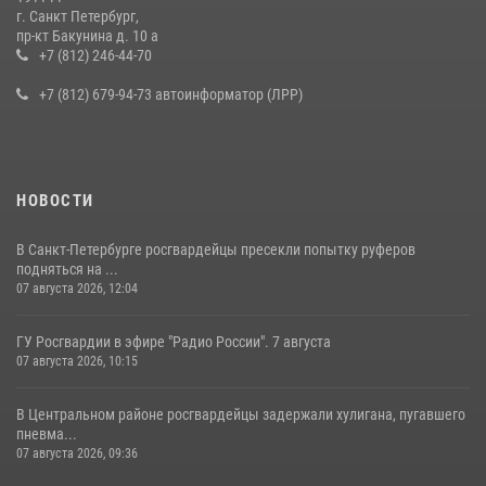
г. Санкт Петербург,
В Ленобласти сотрудники Росгвардии провели встречу с
пр-кт Бакунина д. 10 а
воспитанниками детского клуба «Умные каникулы»
+7 (812) 246-44-70
16 июля 2026, 10:58
2
+7 (812) 679-94-73 автоинформатор (ЛРР)
НОВОСТИ
В Санкт-Петербурге росгвардейцы пресекли попытку руферов
подняться на ...
07 августа 2026, 12:04
ГУ Росгвардии в эфире "Радио России". 7 августа
07 августа 2026, 10:15
В Центральном районе росгвардейцы задержали хулигана, пугавшего
пневма...
07 августа 2026, 09:36