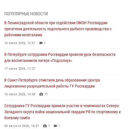
травматическим оружием
06 августа 2026, 13:39
1
ПОПУЛЯРНЫЕ НОВОСТИ
В Ленинградской области при содействии ОМОН Росгвардии
В Центральном районе росгвардейцы оперативно задержали
пресечена деятельность подпольного рыбного производства с
хулигана, стрелявшего из пускового устройства рядом с жилыми
рабочими-нелегалами
домами
16 июля 2026, 12:01
1
06 августа 2026, 11:36
3
1
В Петербурге сотрудники Росгвардии провели урок безопасности
Сотрудники и военнослужащие Росгвардии обеспечили
для воспитанников лагеря «Подсолнух»
правопорядок при проведении матча "Зенит" - "Балтика"
17 июля 2026, 11:27
06 августа 2026, 07:30
10
В Санкт-Петербурге отметили день образования Центра
В Выборгском районе наряд Росгвардии обнаружил
лицензионно-разрешительной работы ГУ Росгвардии
разыскиваемый преступный автотранспорт
15 июля 2026, 14:59
17
05 августа 2026, 12:25
2
Сотрудники ГУ Росгвардии приняли участие в чемпионатах Северо-
Петербургские росгвардейцы обнаружили объявленный в розыск
Западного округа войск национальной гвардии РФ по спортивному и
автомобиль, ранее использовавшийся при совершении кражи в
боевому самбо
Ленобласти
03 августа 2026, 10:07
7
1
04 августа 2026, 14:05