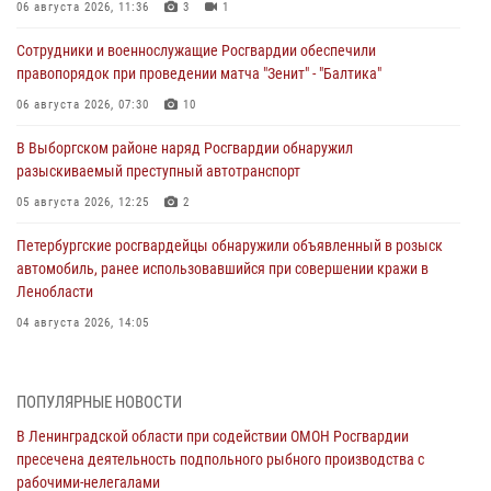
06 августа 2026, 11:36
3
1
Сотрудники и военнослужащие Росгвардии обеспечили
правопорядок при проведении матча "Зенит" - "Балтика"
06 августа 2026, 07:30
10
В Выборгском районе наряд Росгвардии обнаружил
разыскиваемый преступный автотранспорт
05 августа 2026, 12:25
2
Петербургские росгвардейцы обнаружили объявленный в розыск
автомобиль, ранее использовавшийся при совершении кражи в
Ленобласти
04 августа 2026, 14:05
В Зеленогорске сотрудники Росгвардии, став очевидцами
серьезного ДТП, вызвали на место происшествия спасателей, а
ПОПУЛЯРНЫЕ НОВОСТИ
также оказали доврачебную помощь пострадавшим
В Ленинградской области при содействии ОМОН Росгвардии
03 августа 2026, 14:15
3
1
пресечена деятельность подпольного рыбного производства с
рабочими-нелегалами
Росгвардейцы приняли участие в Большом семейном фестивале