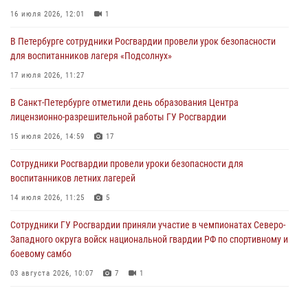
16 июля 2026, 12:01
1
03 августа 2026, 13:26
5
В Петербурге сотрудники Росгвардии провели урок безопасности
В Ленинградской области сотрудники Росгвардии обнаружили
для воспитанников лагеря «Подсолнух»
пропавшего мальчика с нарушением слуха и помогли ему вернуться
домой
17 июля 2026, 11:27
03 августа 2026, 11:51
В Санкт-Петербурге отметили день образования Центра
лицензионно-разрешительной работы ГУ Росгвардии
В Санкт-Петербурге при содействии СОБР Росгвардии задержаны
подозреваемые в мошеннических действиях
15 июля 2026, 14:59
17
03 августа 2026, 10:15
1
Сотрудники Росгвардии провели уроки безопасности для
воспитанников летних лагерей
Сотрудники ГУ Росгвардии приняли участие в чемпионатах Северо-
Западного округа войск национальной гвардии РФ по спортивному и
14 июля 2026, 11:25
5
боевому самбо
Сотрудники ГУ Росгвардии приняли участие в чемпионатах Северо-
03 августа 2026, 10:07
7
1
Западного округа войск национальной гвардии РФ по спортивному и
боевому самбо
03 августа 2026, 10:07
7
1
В Центральном районе наряд Росгвардии задержал рецидивиста,