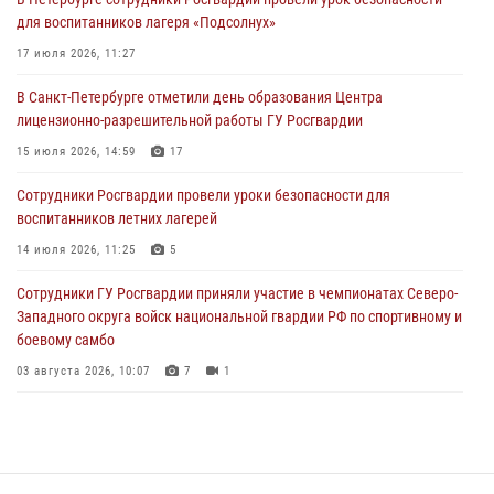
Сотрудники и военнослужащие Росгвардии обеспечили
для воспитанников лагеря «Подсолнух»
правопорядок при проведении матча "Зенит" - "Балтика"
17 июля 2026, 11:27
06 августа 2026, 07:30
10
В Санкт-Петербурге отметили день образования Центра
В Выборгском районе наряд Росгвардии обнаружил
лицензионно-разрешительной работы ГУ Росгвардии
разыскиваемый преступный автотранспорт
15 июля 2026, 14:59
17
05 августа 2026, 12:25
2
Сотрудники Росгвардии провели уроки безопасности для
Петербургские росгвардейцы обнаружили объявленный в розыск
воспитанников летних лагерей
автомобиль, ранее использовавшийся при совершении кражи в
Ленобласти
14 июля 2026, 11:25
5
04 августа 2026, 14:05
Сотрудники ГУ Росгвардии приняли участие в чемпионатах Северо-
Западного округа войск национальной гвардии РФ по спортивному и
боевому самбо
03 августа 2026, 10:07
7
1
В Центральном районе наряд Росгвардии задержал рецидивиста,
ограбившего прохожего
17 июля 2026, 11:35
2