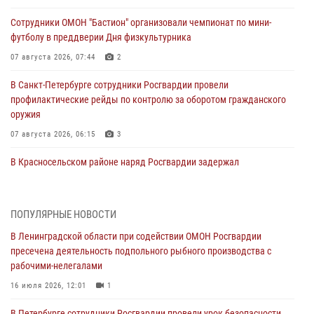
Сотрудники ОМОН "Бастион" организовали чемпионат по мини-
футболу в преддверии Дня физкультурника
07 августа 2026, 07:44
2
В Санкт-Петербурге сотрудники Росгвардии провели
профилактические рейды по контролю за оборотом гражданского
оружия
07 августа 2026, 06:15
3
В Красносельском районе наряд Росгвардии задержал
правонарушителя, угрожавшего 17-летнему подростку
травматическим оружием
06 августа 2026, 13:39
1
ПОПУЛЯРНЫЕ НОВОСТИ
В Ленинградской области при содействии ОМОН Росгвардии
В Центральном районе росгвардейцы оперативно задержали
пресечена деятельность подпольного рыбного производства с
хулигана, стрелявшего из пускового устройства рядом с жилыми
рабочими-нелегалами
домами
16 июля 2026, 12:01
1
06 августа 2026, 11:36
3
1
В Петербурге сотрудники Росгвардии провели урок безопасности