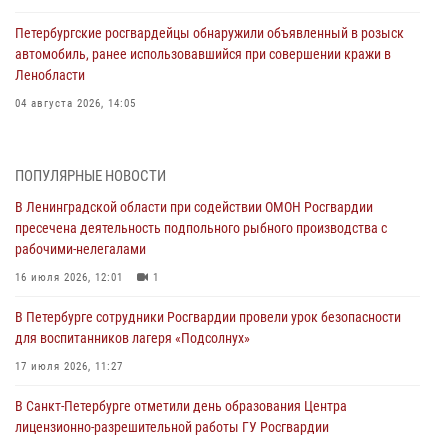
Петербургские росгвардейцы обнаружили объявленный в розыск
автомобиль, ранее использовавшийся при совершении кражи в
Ленобласти
04 августа 2026, 14:05
В Зеленогорске сотрудники Росгвардии, став очевидцами
серьезного ДТП, вызвали на место происшествия спасателей, а
ПОПУЛЯРНЫЕ НОВОСТИ
также оказали доврачебную помощь пострадавшим
В Ленинградской области при содействии ОМОН Росгвардии
03 августа 2026, 14:15
3
1
пресечена деятельность подпольного рыбного производства с
рабочими-нелегалами
Росгвардейцы приняли участие в Большом семейном фестивале
16 июля 2026, 12:01
1
03 августа 2026, 13:26
5
В Петербурге сотрудники Росгвардии провели урок безопасности
В Ленинградской области сотрудники Росгвардии обнаружили
для воспитанников лагеря «Подсолнух»
пропавшего мальчика с нарушением слуха и помогли ему вернуться
домой
17 июля 2026, 11:27
03 августа 2026, 11:51
В Санкт-Петербурге отметили день образования Центра
лицензионно-разрешительной работы ГУ Росгвардии
В Санкт-Петербурге при содействии СОБР Росгвардии задержаны