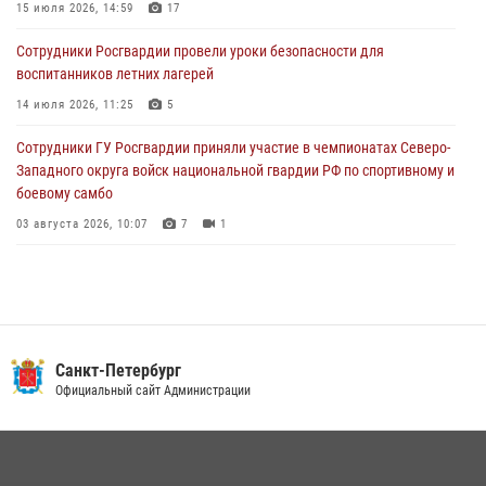
подозреваемые в мошеннических действиях
15 июля 2026, 14:59
17
03 августа 2026, 10:15
1
Сотрудники Росгвардии провели уроки безопасности для
воспитанников летних лагерей
Сотрудники ГУ Росгвардии приняли участие в чемпионатах Северо-
Западного округа войск национальной гвардии РФ по спортивному и
14 июля 2026, 11:25
5
боевому самбо
Сотрудники ГУ Росгвардии приняли участие в чемпионатах Северо-
03 августа 2026, 10:07
7
1
Западного округа войск национальной гвардии РФ по спортивному и
боевому самбо
03 августа 2026, 10:07
7
1
В Центральном районе наряд Росгвардии задержал рецидивиста,
ограбившего прохожего
17 июля 2026, 11:35
2
В Красногвардейском районе росгвардейцы задержали хулигана,
Санкт-Петербург
угрожавшего мужчине пневматическим пистолетом
Официальный сайт Администрации
16 июля 2026, 15:25
В Калининском районе сотрудники Росгвардии задержали
правонарушителя, избившего посетителя бара