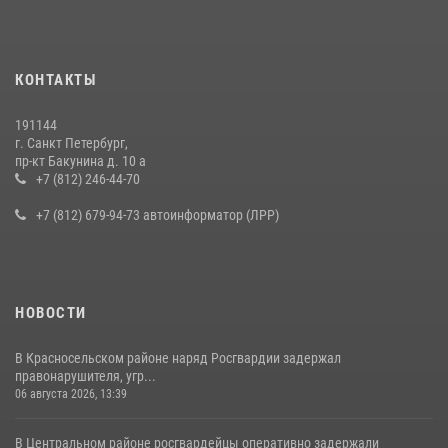
15 июля 2026, 10:50
Представитель Росгвардии принял участие в работе круглого стола
КОНТАКТЫ
на III Международном петербургском цифровом форуме
19 июля 2026, 09:24
2
191144
г. Санкт Петербург,
В Ленобласти сотрудники Росгвардии провели встречу с
пр-кт Бакунина д. 10 а
воспитанниками детского клуба «Умные каникулы»
+7 (812) 246-44-70
16 июля 2026, 10:58
2
+7 (812) 679-94-73 автоинформатор (ЛРР)
НОВОСТИ
В Красносельском районе наряд Росгвардии задержал
правонарушителя, угр...
06 августа 2026, 13:39
В Центральном районе росгвардейцы оперативно задержали