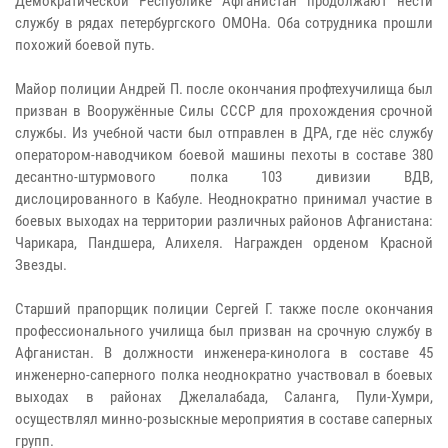
Демократической Республике Афганистан продолжают нести
службу в рядах петербургского ОМОНа. Оба сотрудника прошли
похожий боевой путь.
Майор полиции Андрей П. после окончания профтехучилища был
призван в Вооружённые Силы СССР для прохождения срочной
службы. Из учебной части был отправлен в ДРА, где нёс службу
оператором-наводчиком боевой машины пехоты в составе 380
десантно-штурмового полка 103 дивизии ВДВ,
дислоцированного в Кабуле. Неоднократно принимал участие в
боевых выходах на территории различных районов Афганистана:
Чарикара, Пандшера, Алихеля. Награжден орденом Красной
Звезды.
Старший прапорщик полиции Сергей Г. также после окончания
профессионального училища был призван на срочную службу в
Афганистан. В должности инженера-кинолога в составе 45
инженерно-саперного полка неоднократно участвовал в боевых
выходах в районах Джелалабада, Саланга, Пули-Хумри,
осуществлял минно-розыскные мероприятия в составе саперных
групп.