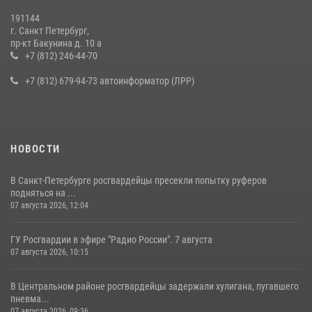
19 июля 2026, 09:24
2
191144
г. Санкт Петербург,
В Ленобласти сотрудники Росгвардии провели встречу с
пр-кт Бакунина д. 10 а
воспитанниками детского клуба «Умные каникулы»
+7 (812) 246-44-70
16 июля 2026, 10:58
2
+7 (812) 679-94-73 автоинформатор (ЛРР)
НОВОСТИ
В Санкт-Петербурге росгвардейцы пресекли попытку руферов
подняться на ...
07 августа 2026, 12:04
ГУ Росгвардии в эфире "Радио России". 7 августа
07 августа 2026, 10:15
В Центральном районе росгвардейцы задержали хулигана, пугавшего
пневма...
07 августа 2026, 09:36