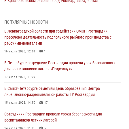
В Красносельском районе наряд Росгвардии задержал
правонарушителя, угрожавшего 17-летнему подростку
травматическим оружием
06 августа 2026, 13:39
1
ПОПУЛЯРНЫЕ НОВОСТИ
В Ленинградской области при содействии ОМОН Росгвардии
В Центральном районе росгвардейцы оперативно задержали
пресечена деятельность подпольного рыбного производства с
хулигана, стрелявшего из пускового устройства рядом с жилыми
рабочими-нелегалами
домами
16 июля 2026, 12:01
1
06 августа 2026, 11:36
3
1
В Петербурге сотрудники Росгвардии провели урок безопасности
Сотрудники и военнослужащие Росгвардии обеспечили
для воспитанников лагеря «Подсолнух»
правопорядок при проведении матча "Зенит" - "Балтика"
17 июля 2026, 11:27
06 августа 2026, 07:30
10
В Санкт-Петербурге отметили день образования Центра
В Выборгском районе наряд Росгвардии обнаружил
лицензионно-разрешительной работы ГУ Росгвардии
разыскиваемый преступный автотранспорт
15 июля 2026, 14:59
17
05 августа 2026, 12:25
2
Сотрудники Росгвардии провели уроки безопасности для
Петербургские росгвардейцы обнаружили объявленный в розыск
воспитанников летних лагерей
автомобиль, ранее использовавшийся при совершении кражи в
Ленобласти
14 июля 2026, 11:25
5