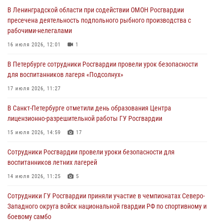
В Ленинградской области при содействии ОМОН Росгвардии
В Центральном районе росгвардейцы оперативно задержали
пресечена деятельность подпольного рыбного производства с
хулигана, стрелявшего из пускового устройства рядом с жилыми
рабочими-нелегалами
домами
16 июля 2026, 12:01
1
06 августа 2026, 11:36
3
1
В Петербурге сотрудники Росгвардии провели урок безопасности
Сотрудники и военнослужащие Росгвардии обеспечили
для воспитанников лагеря «Подсолнух»
правопорядок при проведении матча "Зенит" - "Балтика"
17 июля 2026, 11:27
06 августа 2026, 07:30
10
В Санкт-Петербурге отметили день образования Центра
В Выборгском районе наряд Росгвардии обнаружил
лицензионно-разрешительной работы ГУ Росгвардии
разыскиваемый преступный автотранспорт
15 июля 2026, 14:59
17
05 августа 2026, 12:25
2
Сотрудники Росгвардии провели уроки безопасности для
Петербургские росгвардейцы обнаружили объявленный в розыск
воспитанников летних лагерей
автомобиль, ранее использовавшийся при совершении кражи в
Ленобласти
14 июля 2026, 11:25
5
04 августа 2026, 14:05
Сотрудники ГУ Росгвардии приняли участие в чемпионатах Северо-
Западного округа войск национальной гвардии РФ по спортивному и
боевому самбо