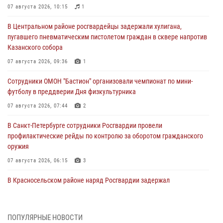
07 августа 2026, 10:15
1
В Центральном районе росгвардейцы задержали хулигана,
пугавшего пневматическим пистолетом граждан в сквере напротив
Казанского собора
07 августа 2026, 09:36
1
Сотрудники ОМОН "Бастион" организовали чемпионат по мини-
футболу в преддверии Дня физкультурника
07 августа 2026, 07:44
2
В Санкт-Петербурге сотрудники Росгвардии провели
профилактические рейды по контролю за оборотом гражданского
оружия
07 августа 2026, 06:15
3
В Красносельском районе наряд Росгвардии задержал
правонарушителя, угрожавшего 17-летнему подростку
травматическим оружием
06 августа 2026, 13:39
1
ПОПУЛЯРНЫЕ НОВОСТИ