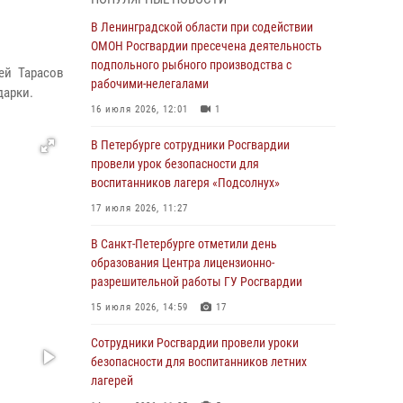
В Красносельском районе наряд Росгвардии
В Ленинградской области при содействии
задержал правонарушителя, угрожавшего 17-
ОМОН Росгвардии пресечена деятельность
летнему подростку травматическим оружием
подпольного рыбного производства с
ей Тарасов
рабочими-нелегалами
06 августа 2026, 13:39
1
дарки.
16 июля 2026, 12:01
1
В Центральном районе росгвардейцы
оперативно задержали хулигана,
В Петербурге сотрудники Росгвардии
стрелявшего из пускового устройства рядом
провели урок безопасности для
с жилыми домами
воспитанников лагеря «Подсолнух»
06 августа 2026, 11:36
3
1
17 июля 2026, 11:27
Сотрудники и военнослужащие Росгвардии
В Санкт-Петербурге отметили день
обеспечили правопорядок при проведении
образования Центра лицензионно-
матча "Зенит" - "Балтика"
разрешительной работы ГУ Росгвардии
06 августа 2026, 07:30
10
15 июля 2026, 14:59
17
В Выборгском районе наряд Росгвардии
Сотрудники Росгвардии провели уроки
обнаружил разыскиваемый преступный
безопасности для воспитанников летних
автотранспорт
лагерей