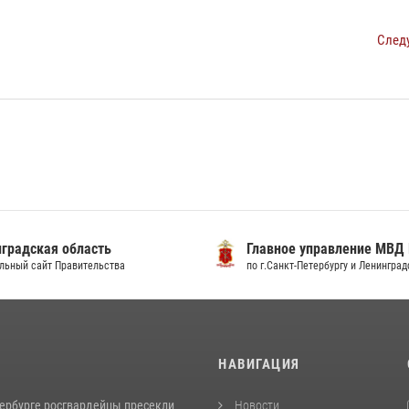
След
градская область
Главное управление МВД
льный сайт Правительства
по г.Санкт-Петербургу и Ленингра
И
НАВИГАЦИЯ
тербурге росгвардейцы пресекли
Новости