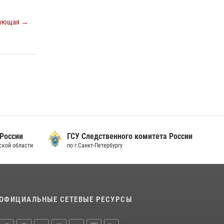
15 июля 2026, 10:50
ующая →
Представитель Росгвардии принял участие в
работе круглого стола на III Международном
петербургском цифровом форуме
19 июля 2026, 09:24
2
В Ленобласти сотрудники Росгвардии
провели встречу с воспитанниками детского
клуба «Умные каникулы»
16 июля 2026, 10:58
2
 России
ГСУ Следственного комитета России
дской области
по г.Санкт-Петербургу
ОФИЦИАЛЬНЫЕ СЕТЕВЫЕ РЕСУРСЫ