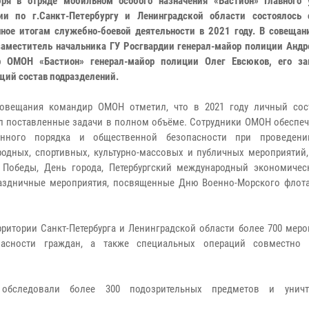
ря в отряде мобильном особого назначения «Бастион» Главного 
ии по г.Санкт-Петербургу и Ленинградской области состоялось 
ное итогам служебно-боевой деятельности в 2021 году. В совещан
заместитель начальника ГУ Росгвардии генерал-майор полиции Андр
р ОМОН «Бастион» генерал-майор полиции Олег Евсюков, его за
щий состав подразделений.
совещания командир ОМОН отметил, что в 2021 году личный сос
 поставленные задачи в полном объёме. Сотрудники ОМОН обеспеч
енного порядка и общественной безопасности при проведени
одных, спортивных, культурно-массовых и публичных мероприятий, 
 Победы, День города, Петербургский международный экономичес
раздничные мероприятия, посвященные Дню Военно-Морского флота
ритории Санкт-Петербурга и Ленинградской области более 700 меро
пасности граждан, а также специальных операций совместно 
 обследовали более 300 подозрительных предметов и унич