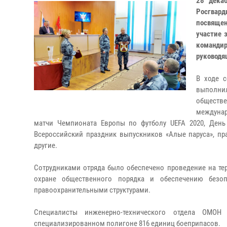
28 декаб
Росгвард
посвящен
участие 
команди
руководя
В ходе 
выполнил
обществ
междунар
матчи Чемпионата Европы по футболу UEFA 2020, День
Всероссийский праздник выпускников «Алые паруса», п
другие.
Сотрудниками отряда было обеспечено проведение на тер
охране общественного порядка и обеспечению безо
правоохранительными структурами.
Специалисты инженерно-технического отдела ОМОН
специализированном полигоне 816 единиц боеприпасов.