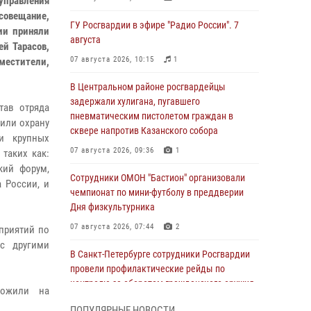
управления
совещание,
ГУ Росгвардии в эфире "Радио России". 7
ии приняли
августа
ей Тарасов,
07 августа 2026, 10:15
1
местители,
В Центральном районе росгвардейцы
задержали хулигана, пугавшего
тав отряда
пневматическим пистолетом граждан в
или охрану
сквере напротив Казанского собора
и крупных
07 августа 2026, 09:36
1
таких как:
кий форум,
Сотрудники ОМОН "Бастион" организовали
 России, и
чемпионат по мини-футболу в преддверии
Дня физкультурника
07 августа 2026, 07:44
2
приятий по
с другими
В Санкт-Петербурге сотрудники Росгвардии
провели профилактические рейды по
контролю за оборотом гражданского оружия
тожили на
07 августа 2026, 06:15
3
ПОПУЛЯРНЫЕ НОВОСТИ