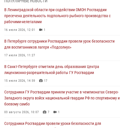
ПОПУЛЯРНЫЕ НОВОСТИ
В Ленинградской области при содействии ОМОН Росгвардии
В Центральном районе росгвардейцы оперативно задержали
пресечена деятельность подпольного рыбного производства с
хулигана, стрелявшего из пускового устройства рядом с жилыми
рабочими-нелегалами
домами
16 июля 2026, 12:01
1
06 августа 2026, 11:36
3
1
В Петербурге сотрудники Росгвардии провели урок безопасности
Сотрудники и военнослужащие Росгвардии обеспечили
для воспитанников лагеря «Подсолнух»
правопорядок при проведении матча "Зенит" - "Балтика"
17 июля 2026, 11:27
06 августа 2026, 07:30
10
В Санкт-Петербурге отметили день образования Центра
В Выборгском районе наряд Росгвардии обнаружил
лицензионно-разрешительной работы ГУ Росгвардии
разыскиваемый преступный автотранспорт
15 июля 2026, 14:59
17
05 августа 2026, 12:25
2
Сотрудники ГУ Росгвардии приняли участие в чемпионатах Северо-
Петербургские росгвардейцы обнаружили объявленный в розыск
Западного округа войск национальной гвардии РФ по спортивному и
автомобиль, ранее использовавшийся при совершении кражи в
боевому самбо
Ленобласти
03 августа 2026, 10:07
7
1
04 августа 2026, 14:05
Сотрудники Росгвардии провели уроки безопасности для