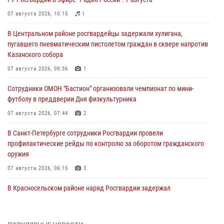
07 августа 2026, 10:15
1
В Центральном районе росгвардейцы задержали хулигана,
пугавшего пневматическим пистолетом граждан в сквере напротив
Казанского собора
07 августа 2026, 09:36
1
Сотрудники ОМОН "Бастион" организовали чемпионат по мини-
футболу в преддверии Дня физкультурника
07 августа 2026, 07:44
2
В Санкт-Петербурге сотрудники Росгвардии провели
профилактические рейды по контролю за оборотом гражданского
оружия
07 августа 2026, 06:15
3
В Красносельском районе наряд Росгвардии задержал
правонарушителя, угрожавшего 17-летнему подростку
травматическим оружием
06 августа 2026, 13:39
1