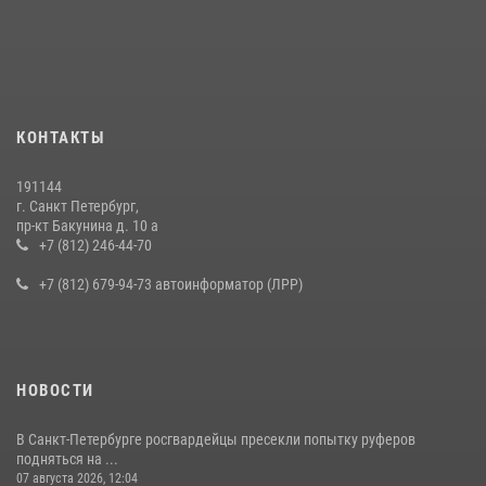
В Калининском районе сотрудники Росгвардии задержали
правонарушителя, избившего посетителя бара
15 июля 2026, 10:50
Представитель Росгвардии принял участие в работе круглого стола
КОНТАКТЫ
на III Международном петербургском цифровом форуме
19 июля 2026, 09:24
2
191144
г. Санкт Петербург,
В Ленобласти сотрудники Росгвардии провели встречу с
пр-кт Бакунина д. 10 а
воспитанниками детского клуба «Умные каникулы»
+7 (812) 246-44-70
16 июля 2026, 10:58
2
+7 (812) 679-94-73 автоинформатор (ЛРР)
НОВОСТИ
В Санкт-Петербурге росгвардейцы пресекли попытку руферов
подняться на ...
07 августа 2026, 12:04