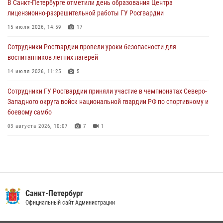
В Санкт-Петербурге отметили день образования Центра
В Выборгском районе наряд Росгвардии обнаружил
лицензионно-разрешительной работы ГУ Росгвардии
разыскиваемый преступный автотранспорт
15 июля 2026, 14:59
17
05 августа 2026, 12:25
2
Сотрудники Росгвардии провели уроки безопасности для
Петербургские росгвардейцы обнаружили объявленный в розыск
воспитанников летних лагерей
автомобиль, ранее использовавшийся при совершении кражи в
Ленобласти
14 июля 2026, 11:25
5
04 августа 2026, 14:05
Сотрудники ГУ Росгвардии приняли участие в чемпионатах Северо-
Западного округа войск национальной гвардии РФ по спортивному и
боевому самбо
03 августа 2026, 10:07
7
1
В Центральном районе наряд Росгвардии задержал рецидивиста,
ограбившего прохожего
17 июля 2026, 11:35
2
В Красногвардейском районе росгвардейцы задержали хулигана,
Санкт-Петербург
угрожавшего мужчине пневматическим пистолетом
Официальный сайт Администрации
16 июля 2026, 15:25