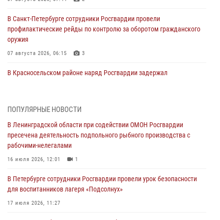
В Санкт-Петербурге сотрудники Росгвардии провели
профилактические рейды по контролю за оборотом гражданского
оружия
07 августа 2026, 06:15
3
В Красносельском районе наряд Росгвардии задержал
правонарушителя, угрожавшего 17-летнему подростку
травматическим оружием
06 августа 2026, 13:39
1
ПОПУЛЯРНЫЕ НОВОСТИ
В Ленинградской области при содействии ОМОН Росгвардии
В Центральном районе росгвардейцы оперативно задержали
пресечена деятельность подпольного рыбного производства с
хулигана, стрелявшего из пускового устройства рядом с жилыми
рабочими-нелегалами
домами
16 июля 2026, 12:01
1
06 августа 2026, 11:36
3
1
В Петербурге сотрудники Росгвардии провели урок безопасности
Сотрудники и военнослужащие Росгвардии обеспечили
для воспитанников лагеря «Подсолнух»
правопорядок при проведении матча "Зенит" - "Балтика"
17 июля 2026, 11:27
06 августа 2026, 07:30
10