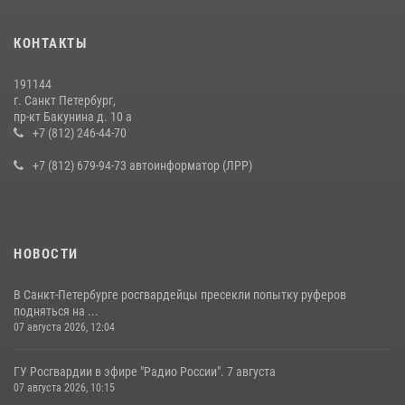
Представитель Росгвардии принял участие в работе круглого стола
КОНТАКТЫ
на III Международном петербургском цифровом форуме
19 июля 2026, 09:24
2
191144
г. Санкт Петербург,
В Ленобласти сотрудники Росгвардии провели встречу с
пр-кт Бакунина д. 10 а
воспитанниками детского клуба «Умные каникулы»
+7 (812) 246-44-70
16 июля 2026, 10:58
2
+7 (812) 679-94-73 автоинформатор (ЛРР)
НОВОСТИ
В Санкт-Петербурге росгвардейцы пресекли попытку руферов
подняться на ...
07 августа 2026, 12:04
ГУ Росгвардии в эфире "Радио России". 7 августа
07 августа 2026, 10:15