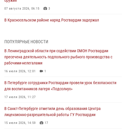
оружия
07 августа 2026, 06:15
3
В Красносельском районе наряд Росгвардии задержал
правонарушителя, угрожавшего 17-летнему подростку
травматическим оружием
06 августа 2026, 13:39
1
ПОПУЛЯРНЫЕ НОВОСТИ
В Ленинградской области при содействии ОМОН Росгвардии
В Центральном районе росгвардейцы оперативно задержали
пресечена деятельность подпольного рыбного производства с
хулигана, стрелявшего из пускового устройства рядом с жилыми
рабочими-нелегалами
домами
16 июля 2026, 12:01
1
06 августа 2026, 11:36
3
1
В Петербурге сотрудники Росгвардии провели урок безопасности
Сотрудники и военнослужащие Росгвардии обеспечили
для воспитанников лагеря «Подсолнух»
правопорядок при проведении матча "Зенит" - "Балтика"
17 июля 2026, 11:27
06 августа 2026, 07:30
10
В Санкт-Петербурге отметили день образования Центра
В Выборгском районе наряд Росгвардии обнаружил
лицензионно-разрешительной работы ГУ Росгвардии
разыскиваемый преступный автотранспорт
15 июля 2026, 14:59
17
05 августа 2026, 12:25
2