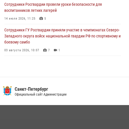
Сотрудники Росгвардии провели уроки безопасности для
Петербургские росгвардейцы обнаружили объявленный в розыск
воспитанников летних лагерей
автомобиль, ранее использовавшийся при совершении кражи в
Ленобласти
14 июля 2026, 11:25
5
04 августа 2026, 14:05
Сотрудники ГУ Росгвардии приняли участие в чемпионатах Северо-
Западного округа войск национальной гвардии РФ по спортивному и
боевому самбо
03 августа 2026, 10:07
7
1
В Центральном районе наряд Росгвардии задержал рецидивиста,
ограбившего прохожего
17 июля 2026, 11:35
2
В Красногвардейском районе росгвардейцы задержали хулигана,
Санкт-Петербург
угрожавшего мужчине пневматическим пистолетом
Официальный сайт Администрации
16 июля 2026, 15:25
В Калининском районе сотрудники Росгвардии задержали
правонарушителя, избившего посетителя бара
15 июля 2026, 10:50