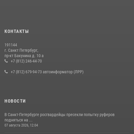
В Калининском районе сотрудники Росгвардии задержали
правонарушителя, избившего посетителя бара
15 июля 2026, 10:50
Представитель Росгвардии принял участие в работе круглого стола
КОНТАКТЫ
на III Международном петербургском цифровом форуме
19 июля 2026, 09:24
2
191144
г. Санкт Петербург,
В Ленобласти сотрудники Росгвардии провели встречу с
пр-кт Бакунина д. 10 а
воспитанниками детского клуба «Умные каникулы»
+7 (812) 246-44-70
16 июля 2026, 10:58
2
+7 (812) 679-94-73 автоинформатор (ЛРР)
НОВОСТИ
В Санкт-Петербурге росгвардейцы пресекли попытку руферов
подняться на ...
07 августа 2026, 12:04