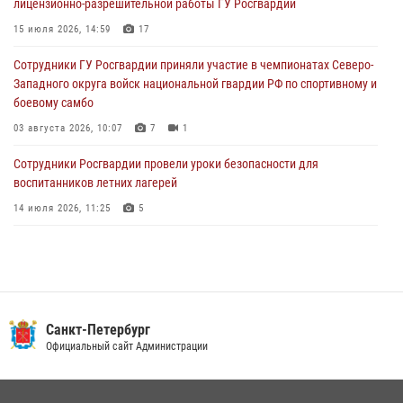
лицензионно-разрешительной работы ГУ Росгвардии
разыскиваемый преступный автотранспорт
15 июля 2026, 14:59
17
05 августа 2026, 12:25
2
Сотрудники ГУ Росгвардии приняли участие в чемпионатах Северо-
Петербургские росгвардейцы обнаружили объявленный в розыск
Западного округа войск национальной гвардии РФ по спортивному и
автомобиль, ранее использовавшийся при совершении кражи в
боевому самбо
Ленобласти
03 августа 2026, 10:07
7
1
04 августа 2026, 14:05
Сотрудники Росгвардии провели уроки безопасности для
воспитанников летних лагерей
14 июля 2026, 11:25
5
В Центральном районе наряд Росгвардии задержал рецидивиста,
ограбившего прохожего
17 июля 2026, 11:35
2
В Красногвардейском районе росгвардейцы задержали хулигана,
Санкт-Петербург
угрожавшего мужчине пневматическим пистолетом
Официальный сайт Администрации
16 июля 2026, 15:25