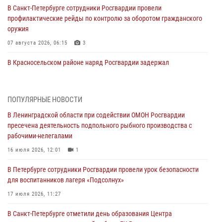
В Санкт-Петербурге сотрудники Росгвардии провели
профилактические рейды по контролю за оборотом гражданского
оружия
07 августа 2026, 06:15
3
В Красносельском районе наряд Росгвардии задержал
правонарушителя, угрожавшего 17-летнему подростку
травматическим оружием
06 августа 2026, 13:39
1
ПОПУЛЯРНЫЕ НОВОСТИ
В Ленинградской области при содействии ОМОН Росгвардии
В Центральном районе росгвардейцы оперативно задержали
пресечена деятельность подпольного рыбного производства с
хулигана, стрелявшего из пускового устройства рядом с жилыми
рабочими-нелегалами
домами
16 июля 2026, 12:01
1
06 августа 2026, 11:36
3
1
В Петербурге сотрудники Росгвардии провели урок безопасности
Сотрудники и военнослужащие Росгвардии обеспечили
для воспитанников лагеря «Подсолнух»
правопорядок при проведении матча "Зенит" - "Балтика"
17 июля 2026, 11:27
06 августа 2026, 07:30
10
В Санкт-Петербурге отметили день образования Центра
В Выборгском районе наряд Росгвардии обнаружил