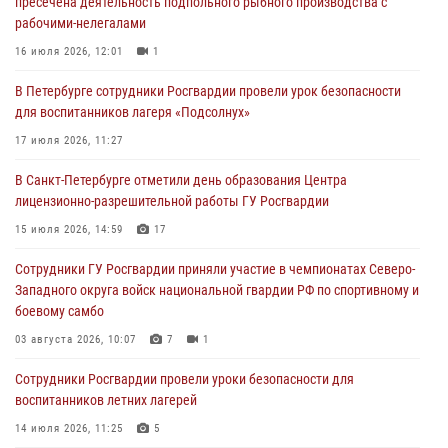
пресечена деятельность подпольного рыбного производства с
хулигана, стрелявшего из пускового устройства рядом с жилыми
рабочими-нелегалами
домами
16 июля 2026, 12:01
1
06 августа 2026, 11:36
3
1
В Петербурге сотрудники Росгвардии провели урок безопасности
Сотрудники и военнослужащие Росгвардии обеспечили
для воспитанников лагеря «Подсолнух»
правопорядок при проведении матча "Зенит" - "Балтика"
17 июля 2026, 11:27
06 августа 2026, 07:30
10
В Санкт-Петербурге отметили день образования Центра
В Выборгском районе наряд Росгвардии обнаружил
лицензионно-разрешительной работы ГУ Росгвардии
разыскиваемый преступный автотранспорт
15 июля 2026, 14:59
17
05 августа 2026, 12:25
2
Сотрудники ГУ Росгвардии приняли участие в чемпионатах Северо-
Петербургские росгвардейцы обнаружили объявленный в розыск
Западного округа войск национальной гвардии РФ по спортивному и
автомобиль, ранее использовавшийся при совершении кражи в
боевому самбо
Ленобласти
03 августа 2026, 10:07
7
1
04 августа 2026, 14:05
Сотрудники Росгвардии провели уроки безопасности для
воспитанников летних лагерей
14 июля 2026, 11:25
5