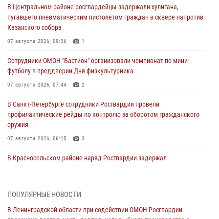
В Центральном районе росгвардейцы задержали хулигана,
пугавшего пневматическим пистолетом граждан в сквере напротив
Казанского собора
07 августа 2026, 09:36
1
Сотрудники ОМОН "Бастион" организовали чемпионат по мини-
футболу в преддверии Дня физкультурника
07 августа 2026, 07:44
2
В Санкт-Петербурге сотрудники Росгвардии провели
профилактические рейды по контролю за оборотом гражданского
оружия
07 августа 2026, 06:15
3
В Красносельском районе наряд Росгвардии задержал
правонарушителя, угрожавшего 17-летнему подростку
травматическим оружием
06 августа 2026, 13:39
1
ПОПУЛЯРНЫЕ НОВОСТИ
В Ленинградской области при содействии ОМОН Росгвардии
В Центральном районе росгвардейцы оперативно задержали