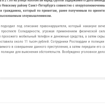
та в 21:00 на улице Коллонтай наряд группы задержания отдела вневе
о Невскому району Санкт-Петербурга совместно с оперуполномоченн
и гражданина, который по приметам, ранее полученным по ориенти
азыскиваемым злоумышленником.
подходил под описание правонарушителя, который накануне веч
 проспекте Солидарности, угрожая применением физической сил
у прохожего мобильный телефон и денежные средства, а затем скры
оставила около 11 тысяч рублей. Сотрудники Росгвардии и полиции
аемого в совершении данного преступления, а затем передали его 
а полиции для выяснения обстоятельств. Возбуждено уголовное дело