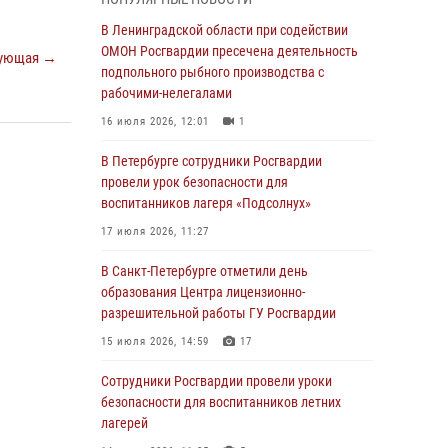
В Красносельском районе наряд Росгвардии
В Ленинградской области при содействии
задержал правонарушителя, угрожавшего 17-
ОМОН Росгвардии пресечена деятельность
ующая →
летнему подростку травматическим оружием
подпольного рыбного производства с
рабочими-нелегалами
06 августа 2026, 13:39
1
16 июля 2026, 12:01
1
В Центральном районе росгвардейцы
оперативно задержали хулигана,
В Петербурге сотрудники Росгвардии
стрелявшего из пускового устройства рядом
провели урок безопасности для
с жилыми домами
воспитанников лагеря «Подсолнух»
06 августа 2026, 11:36
3
1
17 июля 2026, 11:27
Сотрудники и военнослужащие Росгвардии
В Санкт-Петербурге отметили день
обеспечили правопорядок при проведении
образования Центра лицензионно-
матча "Зенит" - "Балтика"
разрешительной работы ГУ Росгвардии
06 августа 2026, 07:30
10
15 июля 2026, 14:59
17
В Выборгском районе наряд Росгвардии
Сотрудники Росгвардии провели уроки
обнаружил разыскиваемый преступный
безопасности для воспитанников летних
автотранспорт
лагерей