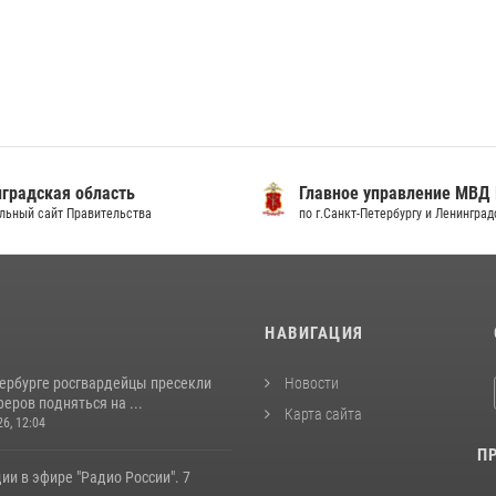
градская область
Главное управление МВД
льный сайт Правительства
по г.Санкт-Петербургу и Ленингра
И
НАВИГАЦИЯ
тербурге росгвардейцы пресекли
Новости
еров подняться на ...
Карта сайта
26, 12:04
П
ии в эфире "Радио России". 7