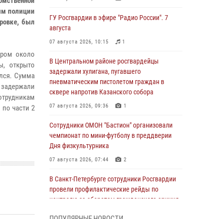
домственной
ым полиции
ГУ Росгвардии в эфире "Радио России". 7
ровке, был
августа
07 августа 2026, 10:15
1
ером около
В Центральном районе росгвардейцы
ы, открыто
задержали хулигана, пугавшего
лся. Сумма
пневматическим пистолетом граждан в
 задержали
сквере напротив Казанского собора
сотрудникам
07 августа 2026, 09:36
1
 по части 2
Сотрудники ОМОН "Бастион" организовали
чемпионат по мини-футболу в преддверии
Дня физкультурника
07 августа 2026, 07:44
2
В Санкт-Петербурге сотрудники Росгвардии
провели профилактические рейды по
контролю за оборотом гражданского оружия
07 августа 2026, 06:15
3
ПОПУЛЯРНЫЕ НОВОСТИ