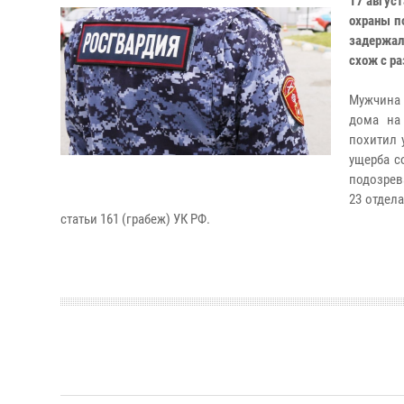
17 авгус
охраны п
задержал
схож с р
Мужчина 
дома на
похитил 
ущерба с
подозрев
23 отдел
статьи 161 (грабеж) УК РФ.